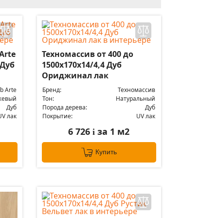
Arte
Техномассив от 400 до
 Дуб
1500х170х14/4,4 Дуб
Ориджинал лак
b Arte
Бренд:
Техномассив
жевый
Тон:
Натуральный
Дуб
Порода дерева:
Дуб
UV лак
Покрытие:
UV лак
6 726
за 1 м2
i
Купить