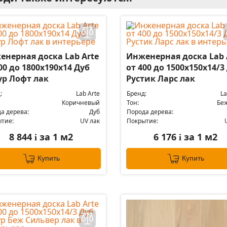
енерная доска Lab Arte
Инженерная доска Lab 
00 до 1800х190х14 Дуб
от 400 до 1500х150х14/3
ур Лофт лак
Рустик Ларс лак
:
Lab Arte
Бренд:
La
Коричневый
Тон:
Бе
а дерева:
Дуб
Порода дерева:
тие:
UV лак
Покрытие:
8 844
за 1 м2
6 176
за 1 м2
i
i
Купить
Купить