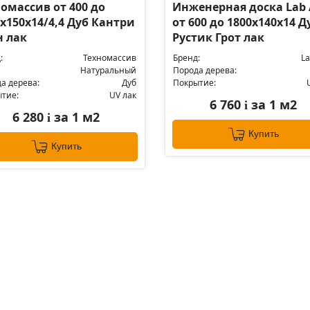
омассив от 400 до
Инженерная доска Lab 
х150х14/4,4 Дуб Кантри
от 600 до 1800х140х14 Д
н лак
Рустик Грот лак
:
Техномассив
Бренд:
La
Натуральный
Порода дерева:
а дерева:
Дуб
Покрытие:
тие:
UV лак
6 760
за 1 м2
i
6 280
за 1 м2
i
Купить
Купить