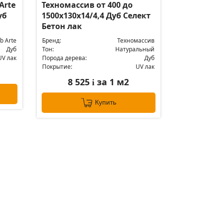
Arte
Техномассив от 400 до
уб
1500х130х14/4,4 Дуб Селект
Бетон лак
b Arte
Бренд:
Техномассив
Дуб
Тон:
Натуральный
UV лак
Порода дерева:
Дуб
Покрытие:
UV лак
8 525
за 1 м2
i
Купить