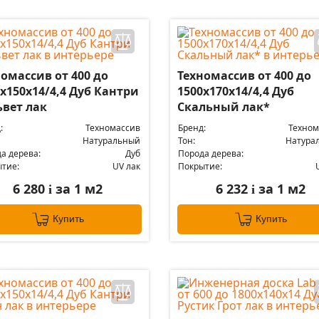
омассив от 400 до
Техномассив от 400 до
х150х14/4,4 Дуб Кантри
1500х170х14/4,4 Дуб
ьвет лак
Скальный лак*
:
Техномассив
Бренд:
Техном
Натуральный
Тон:
Натура
а дерева:
Дуб
Порода дерева:
тие:
UV лак
Покрытие:
6 280
за 1 м2
6 232
за 1 м2
i
i
Купить
Купить