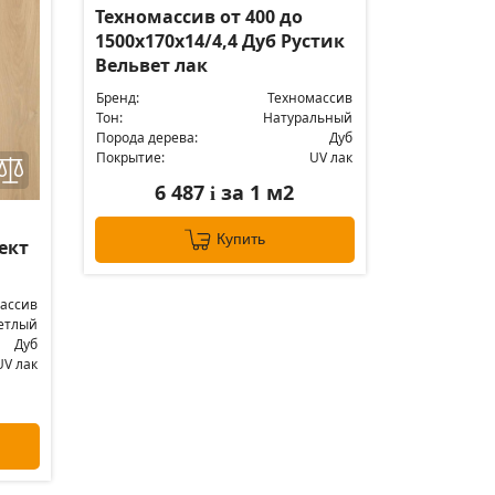
Техномассив от 400 до
1500х170х14/4,4 Дуб Рустик
Вельвет лак
Бренд:
Техномассив
Тон:
Натуральный
Порода дерева:
Дуб
Покрытие:
UV лак
6 487
за 1 м2
i
Купить
лект
ассив
етлый
Дуб
UV лак