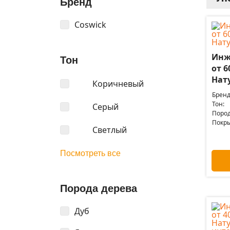
Бренд
Coswick
Инж
Тон
от 6
Нат
Коричневый
Бренд
Тон:
Серый
Пород
Покры
Светлый
Посмотреть все
Порода дерева
Дуб