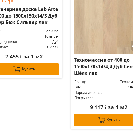
енерная доска Lab Arte
00 до 1500х150х14/3 Дуб
ур Беж Сильвер лак
:
Lab Arte
Темный
а дерева:
Дуб
тие:
UV лак
7 455
за 1 м2
i
Техномассив от 400 до
1500х170х14/4,4 Дуб Се
Купить
Шёлк лак
Бренд:
Техном
Тон:
Св
Порода дерева:
Покрытие:
9 117
за 1 м2
i
Купить