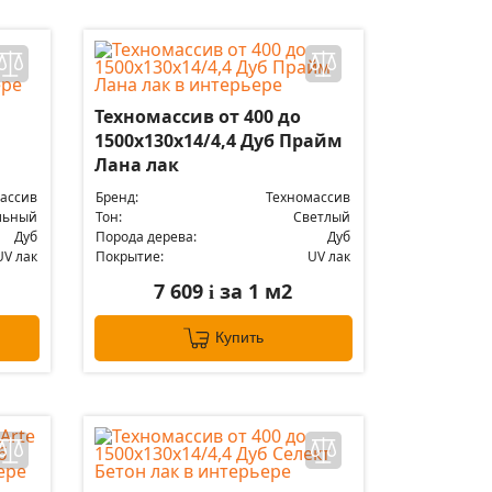
Техномассив от 400 до
1500х130х14/4,4 Дуб Прайм
Лана лак
ассив
Бренд:
Техномассив
льный
Тон:
Светлый
Дуб
Порода дерева:
Дуб
UV лак
Покрытие:
UV лак
7 609
за 1 м2
i
Купить