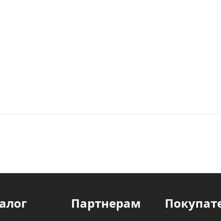
алог
Партнерам
Покупат