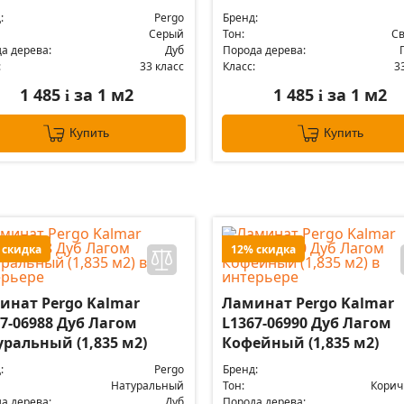
:
Pergo
Бренд:
Серый
Тон:
С
а дерева:
Дуб
Порода дерева:
:
33 класс
Класс:
3
1 485
за 1 м2
1 485
за 1 м2
i
i
Купить
Купить
 скидка
12% скидка
инат Pergo Kalmar
Ламинат Pergo Kalmar
7-06988 Дуб Лагом
L1367-06990 Дуб Лагом
уральный (1,835 м2)
Кофейный (1,835 м2)
:
Pergo
Бренд:
Натуральный
Тон:
Кори
а дерева:
Дуб
Порода дерева: