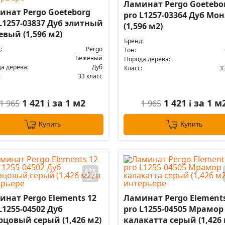
Ламинат Pergo Goetebo
инат Pergo Goeteborg
pro L1257-03364 Дуб Мо
L1257-03837 Дуб элитный
(1,596 м2)
вый (1,596 м2)
Бренд:
:
Pergo
Тон:
Бежевый
Порода дерева:
а дерева:
Дуб
Класс:
3
:
33 класс
1 421
за 1 м2
1 421
за 1 м
1 965
1 965
i
i
Купить
Купить
инат Pergo Elements 12
Ламинат Pergo Elements
L1255-04502 Дуб
pro L1255-04505 Мрамор
рцовый серый (1,426 м2)
калакатта серый (1,426 