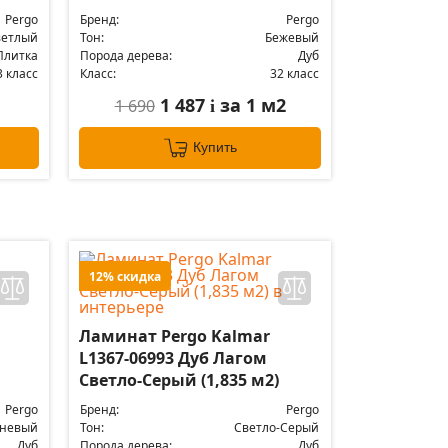
Pergo
Бренд:
Pergo
ветлый
Тон:
Бежевый
Плитка
Порода дерева:
Дуб
3 класс
Класс:
32 класс
1 487
за 1 м2
1 690
i
Купить
12% скидка
Ламинат Pergo Kalmar
L1367-06993 Дуб Лагом
Светло-Серый (1,835 м2)
Pergo
Бренд:
Pergo
чневый
Тон:
Светло-Серый
Дуб
Порода дерева:
Дуб