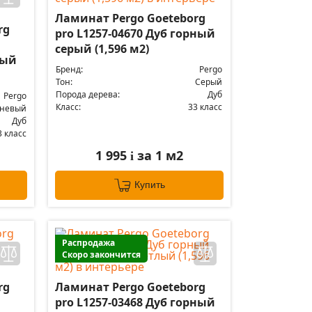
Ламинат Pergo Goeteborg
rg
pro L1257-04670 Дуб горный
серый (1,596 м2)
вый
Бренд:
Pergo
Тон:
Серый
Порода дерева:
Дуб
Pergo
Класс:
33 класс
чневый
Дуб
3 класс
1 995
за 1 м2
i
Купить
Распродажа
Скоро закончится
rg
Ламинат Pergo Goeteborg
pro L1257-03468 Дуб горный