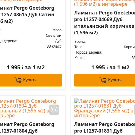
инат Pergo Goeteborg
Ламинат Pergo Goetebo
L1257-08615 Дуб Сатин
pro L1257-04669 Дуб
96 м2)
итальянский коричне
:
Pergo
(1,596 м2)
Светлый
а дерева:
Дуб
Бренд:
:
33 класс
Тон:
Кори
Порода дерева:
Класс:
3
1 995
за 1 м2
1 995
за 1 м2
i
i
Купить
Купить
инат Pergo Goeteborg
Ламинат Pergo Goetebo
L1257-01804 Дуб
pro L1257-01831 Дуб