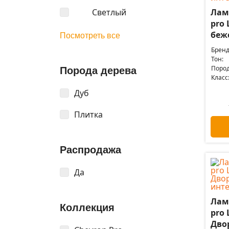
Светлый
Лам
pro 
беже
Посмотреть все
Бренд
Тон:
Пород
Порода дерева
Класс
Дуб
Плитка
Распродажа
Да
Лам
Коллекция
pro 
Дво