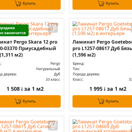
Купить
Купить
продажа
ро закончится
нат Pergo Skara 12 pro
Ламинат Pergo Goetebo
50-03370 Приусадебный
pro L1257-08617 Дуб Бяз
(1,311 м2)
(1,596 м2)
:
Pergo
Бренд:
Натуральный
Тон:
а дерева:
Дуб
Порода дерева:
:
33 класс
Класс:
3
1 508
за 1 м2
1 995
за 1 м2
i
i
Купить
Купить