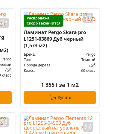
Распродажа
Скоро закончится
Ламинат Pergo Skara pro
rg
L1251-03869 Дуб черный
(1,573 м2)
 м2)
Бренд:
Pergo
Pergo
Тон:
Темный
жевый
Порода дерева:
Дуб
Дуб
Класс:
33 класс
3 класс
1 355
за 1 м2
i
Купить