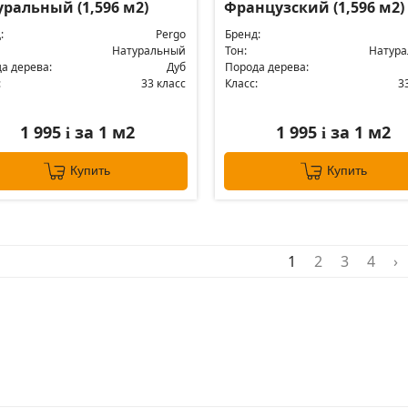
уральный (1,596 м2)
Французский (1,596 м2)
:
Pergo
Бренд:
Натуральный
Тон:
Натур
а дерева:
Дуб
Порода дерева:
:
33 класс
Класс:
3
1 995
за 1 м2
1 995
за 1 м2
i
i
Купить
Купить
1
2
3
4
›