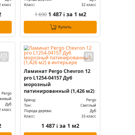
2 класс
Класс:
32 класс
2
1 487
за 1 м2
1 690
i
Купить
Ламинат Pergo Chevron 12
pro L1254-04157 Дуб
морозный
патинированный (1,426 м2)
Pergo
жевый
Бренд:
Pergo
Дуб
Тон:
Светлый
2 класс
Порода дерева:
Дуб
Класс:
33 класс
2
1 487
за 1 м2
i