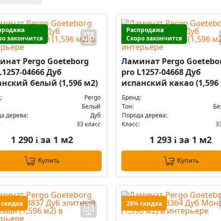
продажа
Распродажа
ро закончится
Скоро закончится
инат Pergo Goeteborg
Ламинат Pergo Goetebo
L1257-04666 Дуб
pro L1257-04668 Дуб
нский белый (1,596 м2)
испанский какао (1,596
:
Pergo
Бренд:
Белый
Тон:
Бе
а дерева:
Дуб
Порода дерева:
:
33 класс
Класс:
3
1 290
за 1 м2
1 293
за 1 м2
i
i
Купить
Купить
 скидка
28% скидка