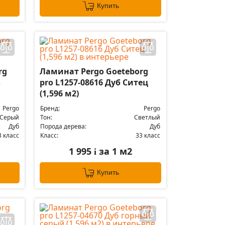
Купить
rg
Ламинат Pergo Goeteborg
ь
pro L1257-08616 Дуб Ситец
(1,596 м2)
Pergo
Бренд:
Pergo
Серый
Тон:
Светлый
Дуб
Порода дерева:
Дуб
3 класс
Класс:
33 класс
1 995
за 1 м2
i
Купить