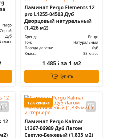
rg
Ламинат Pergo Elements 12
нза
pro L1255-04503 Дуб
Дворцовый натуральный
Pergo
(1,426 м2)
Серый
Дуб
Бренд:
Pergo
3 класс
Тон:
Натуральный
Порода дерева:
Дуб
Класс:
33 класс
2
1 485
за 1 м2
i
Купить
12% скидка
 12
Ламинат Pergo Kalmar
L1367-06989 Дуб Лагом
м2)
Светло-Бежевый (1,835 м2)