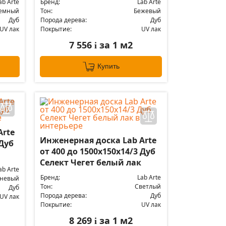
ab Arte
Бренд:
Lab Arte
емный
Тон:
Бежевый
Дуб
Порода дерева:
Дуб
UV лак
Покрытие:
UV лак
7 556
за 1 м2
i
Купить
Arte
Инженерная доска Lab Arte
 Дуб
от 400 до 1500х150х14/3 Дуб
Селект Чегет белый лак
ab Arte
Бренд:
Lab Arte
чневый
Тон:
Светлый
Дуб
Порода дерева:
Дуб
UV лак
Покрытие:
UV лак
8 269
за 1 м2
i