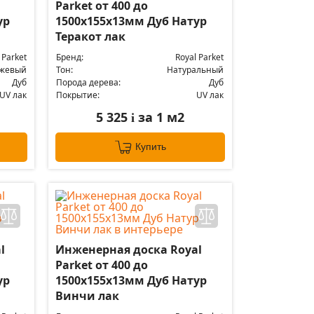
Parket от 400 до
ур
1500х155х13мм Дуб Натур
Теракот лак
 Parket
Бренд:
Royal Parket
жевый
Тон:
Натуральный
Дуб
Порода дерева:
Дуб
UV лак
Покрытие:
UV лак
5 325
за 1 м2
i
Купить
l
Инженерная доска Royal
Parket от 400 до
ур
1500х155х13мм Дуб Натур
Винчи лак