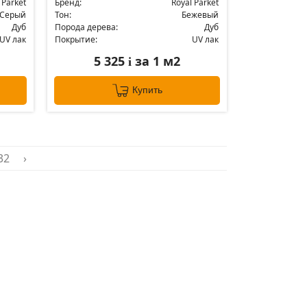
 Parket
Бренд:
Royal Parket
Серый
Тон:
Бежевый
Дуб
Порода дерева:
Дуб
UV лак
Покрытие:
UV лак
5 325
за 1 м2
i
Купить
32
›