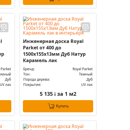
l
Инженерная доска Royal
Parket от 400 до
ур
1500х155х13мм Дуб Натур
Карамель лак
 Parket
Бренд:
Royal Parket
емный
Тон:
Темный
Дуб
Порода дерева:
Дуб
UV лак
Покрытие:
UV лак
5 135
за 1 м2
i
Купить