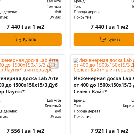
:
Lab Arte
Бренд:
L
Темный
Тон:
Т
а дерева:
Дуб
Порода дерева:
тие:
UV лак
Покрытие:
7 440
за 1 м2
7 440
за 1 м2
i
i
Купить
Купить
енерная доска Lab Arte
Инженерная доска Lab 
00 до 1500х150х15/3 Дуб
от 400 до 1500х150х15/3
ур Лаунж*
Селект Кайт*
:
Lab Arte
Бренд:
L
Бежевый
Тон:
Кори
а дерева:
Дуб
Порода дерева:
тие:
UV лак
Покрытие:
7 556
за 1 м2
7 921
за 1 м2
i
i