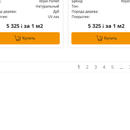
:
Royal Parket
Бренд:
Royal
Натуральный
Тон:
а дерева:
Дуб
Порода дерева:
тие:
UV лак
Покрытие:
5 325
за 1 м2
5 325
за 1 м2
i
i
Купить
Купить
1
2
3
4
5
...