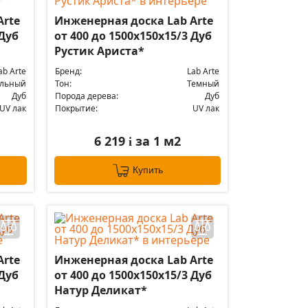
Arte
Инженерная доска Lab Arte
 Дуб
от 400 до 1500х150х15/3 Дуб
Рустик Ариста*
ab Arte
Бренд:
Lab Arte
альный
Тон:
Темный
Дуб
Порода дерева:
Дуб
UV лак
Покрытие:
UV лак
6 219
за 1 м2
i
Купить
Arte
Инженерная доска Lab Arte
 Дуб
от 400 до 1500х150х15/3 Дуб
Натур Деликат*