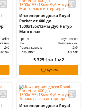
l
Инженерная доска Royal
Parket от 400 до
ур
1500х155х13мм Дуб Натур
Манго лак
 Parket
Бренд:
Royal Parket
жевый
Тон:
Натуральный
Дуб
Порода дерева:
Дуб
UV лак
Покрытие:
UV лак
5 325
за 1 м2
i
Купить
l
Инженерная доска Royal