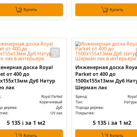
Купить
Купить
енерная доска Royal
Инженерная доска Roya
et от 400 до
Parket от 400 до
0х155х13мм Дуб Натур
1500х155х13мм Дуб Нат
ео лак
Шерман лак
:
Royal Parket
Бренд:
Royal
Коричневый
Тон:
Натур
а дерева:
Дуб
Порода дерева:
тие:
UV лак
Покрытие:
5 135
за 1 м2
5 135
за 1 м2
i
i
Купить
Купить