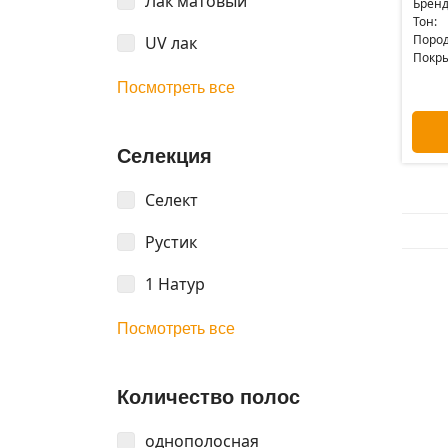
Лак матовый
Бренд
Тон:
Пород
UV лак
Покры
Посмотреть все
Селекция
Селект
Рустик
1 Натур
Посмотреть все
Количество полос
однополосная