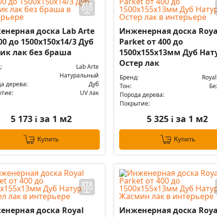
енерная доска Lab Arte
Инженерная доска Roya
00 до 1500х150х14/3 Дуб
Parket от 400 до
тик лак без браша
1500х155х13мм Дуб Нат
Остер лак
:
Lab Arte
Натуральный
Бренд:
Royal
а дерева:
Дуб
Тон:
Бе
тие:
UV лак
Порода дерева:
Покрытие:
5 173
за 1 м2
5 325
за 1 м2
i
i
Купить
Купить
енерная доска Royal
Инженерная доска Roya