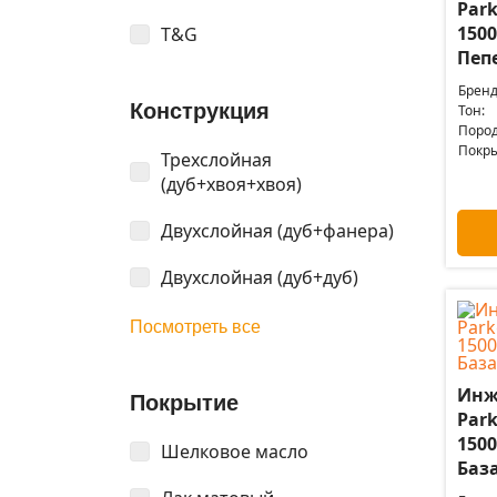
Park
150
T&G
Пеп
Бренд
Конструкция
Тон:
Пород
Покры
Трехслойная
(дуб+хвоя+хвоя)
Двухслойная (дуб+фанера)
Двухслойная (дуб+дуб)
Посмотреть все
Инж
Покрытие
Park
150
Шелковое масло
Баз