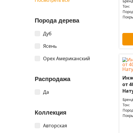
Посмотреть все
Бренд
Тон:
Пород
Покры
Порода дерева
Дуб
Ясень
Орех Американский
Инж
Распродажа
от 4
Нат
Да
Бренд
Тон:
Пород
Коллекция
Покры
Авторская