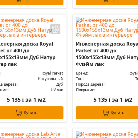
енерная доска Royal
Инженерная доска Roya
et от 400 до
Parket от 400 до
0х155х13мм Дуб Натур
1500х155х13мм Дуб Нат
тер лак
Флэйм лак
:
Royal Parket
Бренд:
Royal
Натуральный
Тон:
Т
а дерева:
Дуб
Порода дерева:
тие:
UV лак
Покрытие:
5 135
за 1 м2
5 135
за 1 м2
i
i
Купить
Купить