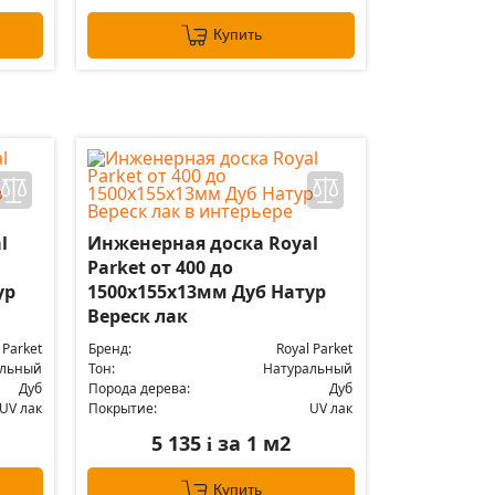
Купить
l
Инженерная доска Royal
Parket от 400 до
ур
1500х155х13мм Дуб Натур
Вереск лак
 Parket
Бренд:
Royal Parket
альный
Тон:
Натуральный
Дуб
Порода дерева:
Дуб
UV лак
Покрытие:
UV лак
5 135
за 1 м2
i
Купить