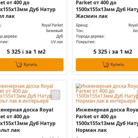
et от 400 до
Parket от 400 до
0х155х13мм Дуб Натур
1500х155х13мм Дуб Нат
ел лак
Жасмин лак
:
Royal Parket
Бренд:
Royal
Бежевый
Тон:
Бе
а дерева:
Дуб
Порода дерева:
тие:
UV лак
Покрытие:
5 325
за 1 м2
5 325
за 1 м2
i
i
Купить
Купить
енерная доска Royal
Инженерная доска Roya
et от 400 до
Parket от 400 до
0х155х13мм Дуб Натур
1500х155х13мм Дуб Нат
альт лак
Норман лак