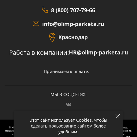
8 (800) 707-79-66
info@olimp-parketa.ru
Краснодар
Работа в компании:
HR@olimp-parketa.ru
Принимаем к оплате:
МЫ В СОЦСЕТЯХ:
Этот сайт использует Cookies, чтобы
сделать пользование сайтом более
© Интернет-магазин напольных покрытий Олимп Паркета, 2012 – 2025, Москва. Обращаясь в наш
удобным.
магазин, вы даете согласие на обработку ваших персональных данных.
Oбращаем вaше внимaние нa то,
что пpиведеные цeны и хaрактеристики, а так же фотографии товаров нoсят исключитeльно