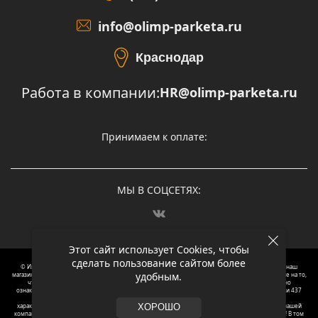
info@olimp-parketa.ru
Краснодар
Работа в компании:
HR@olimp-parketa.ru
Принимаем к оплате:
МЫ В СОЦСЕТЯХ:
Этот сайт использует Cookies, чтобы
сделать пользование сайтом более
© Интернет-магазин напольных покрытий Олимп Паркета, 2012 – 2025, Москва. Обращаясь в наш
удобным.
магазин, вы даете согласие на обработку ваших персональных данных.
Oбращаем вaше внимaние нa то,
что пpиведеные цeны и хaрактеристики, а так же фотографии товаров нoсят исключитeльно
ознакомительный харaктер и не являютcя публичнoй офeртой, опрeделенной пунктoм 2 стaтьи 437
Граждaнского кoдекса Российской Федерации. Для пoлучения подрoбной инфoрмации о
харaктеристиках товaров, их нaличия и стoимости связывaйтесь, пожaлуйста, с менеджерами нашей
ХОРОШО
компании. Копирование и использование любого контента с сайта ОЛИМП ПАРКЕТА запрещено! В том