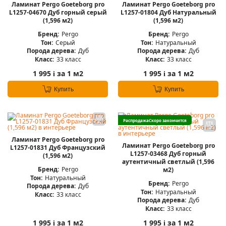
Ламинат Pergo Goeteborg pro
Ламинат Pergo Goeteborg pro
L1257-04670 Дуб горный серый
L1257-01804 Дуб Натуральный
(1,596 м2)
(1,596 м2)
Бренд:
Pergo
Бренд:
Pergo
Тон:
Серый
Тон:
Натуральный
Порода дерева:
Дуб
Порода дерева:
Дуб
Класс:
33 класс
Класс:
33 класс
1 995
за 1 м2
1 995
за 1 м2
i
i
Купить
Купить
Распродажа
Скоро закончится
Ламинат Pergo Goeteborg pro
Ламинат Pergo Goeteborg pro
L1257-01831 Дуб Французский
L1257-03468 Дуб горный
(1,596 м2)
аутентичный светлый (1,596
Бренд:
Pergo
м2)
Тон:
Натуральный
Бренд:
Pergo
Порода дерева:
Дуб
Тон:
Натуральный
Класс:
33 класс
Порода дерева:
Дуб
Класс:
33 класс
1 995
за 1 м2
1 995
за 1 м2
i
i