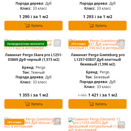
Порода дерева:
Дуб
Порода дерева:
Дуб
Класс:
33 класс
Класс:
33 класс
1 290
за 1 м2
1 293
за 1 м2
i
i
Купить
Купить
Распродажа
Скоро закончится
28% скидка
Ламинат Pergo Skara pro L1251-
Ламинат Pergo Goeteborg pro
03869 Дуб черный (1,573 м2)
L1257-03837 Дуб элитный
бежевый (1,596 м2)
Бренд:
Pergo
Бренд:
Pergo
Тон:
Темный
Тон:
Бежевый
Порода дерева:
Дуб
Порода дерева:
Дуб
Класс:
33 класс
Класс:
33 класс
1 355
за 1 м2
1 421
за 1 м2
1 965
i
i
Купить
Купить
28% скидка