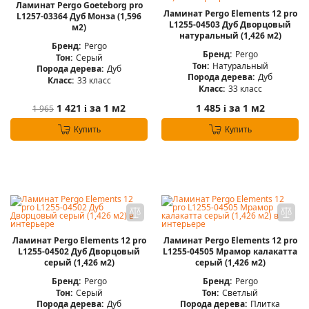
Ламинат Pergo Goeteborg pro
Ламинат Pergo Elements 12 pro
L1257-03364 Дуб Монза (1,596
L1255-04503 Дуб Дворцовый
м2)
натуральный (1,426 м2)
Бренд:
Pergo
Бренд:
Pergo
Тон:
Серый
Тон:
Натуральный
Порода дерева:
Дуб
Порода дерева:
Дуб
Класс:
33 класс
Класс:
33 класс
1 421
за 1 м2
1 485
за 1 м2
1 965
i
i
Купить
Купить
Ламинат Pergo Elements 12 pro
Ламинат Pergo Elements 12 pro
L1255-04502 Дуб Дворцовый
L1255-04505 Мрамор калакатта
серый (1,426 м2)
серый (1,426 м2)
Бренд:
Pergo
Бренд:
Pergo
Тон:
Серый
Тон:
Светлый
Порода дерева:
Дуб
Порода дерева:
Плитка