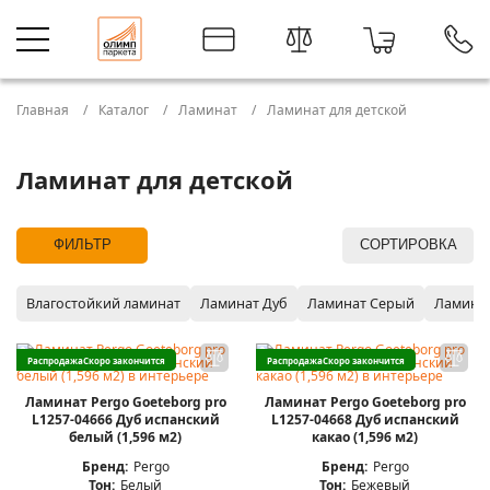
Главная
Каталог
Ламинат
Ламинат для детской
Ламинат для детской
ФИЛЬТР
СОРТИРОВКА
Влагостойкий ламинат
Ламинат Дуб
Ламинат Серый
Ламина
Распродажа
Скоро закончится
Распродажа
Скоро закончится
Ламинат Pergo Goeteborg pro
Ламинат Pergo Goeteborg pro
L1257-04666 Дуб испанский
L1257-04668 Дуб испанский
белый (1,596 м2)
какао (1,596 м2)
Бренд:
Pergo
Бренд:
Pergo
Тон:
Белый
Тон:
Бежевый