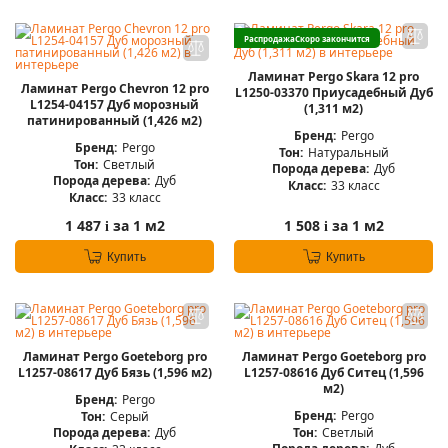
Распродажа
Скоро закончится
Ламинат Pergo Skara 12 pro
Ламинат Pergo Chevron 12 pro
L1250-03370 Приусадебный Дуб
L1254-04157 Дуб морозный
(1,311 м2)
патинированный (1,426 м2)
Бренд:
Pergo
Бренд:
Pergo
Тон:
Натуральный
Тон:
Светлый
Порода дерева:
Дуб
Порода дерева:
Дуб
Класс:
33 класс
Класс:
33 класс
1 487
за 1 м2
1 508
за 1 м2
i
i
Купить
Купить
Ламинат Pergo Goeteborg pro
Ламинат Pergo Goeteborg pro
L1257-08617 Дуб Бязь (1,596 м2)
L1257-08616 Дуб Ситец (1,596
м2)
Бренд:
Pergo
Бренд:
Pergo
Тон:
Серый
Тон:
Светлый
Порода дерева:
Дуб