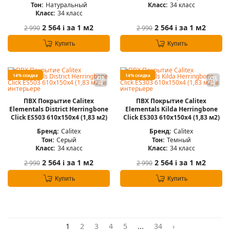
Тон:
Натуральный
Класс:
34 класс
Класс:
34 класс
2 564
за 1 м2
2 564
за 1 м2
2 990
2 990
i
i
Купить
Купить
14% скидка
14% скидка
ПВХ Покрытие Calitex
ПВХ Покрытие Calitex
Elementals District Herringbone
Elementals Kilda Herringbone
Click ES503 610x150x4 (1,83 м2)
Click ES303 610x150x4 (1,83 м2)
Бренд:
Calitex
Бренд:
Calitex
Тон:
Серый
Тон:
Темный
Класс:
34 класс
Класс:
34 класс
2 564
за 1 м2
2 564
за 1 м2
2 990
2 990
i
i
Купить
Купить
1
2
3
4
5
...
34
›