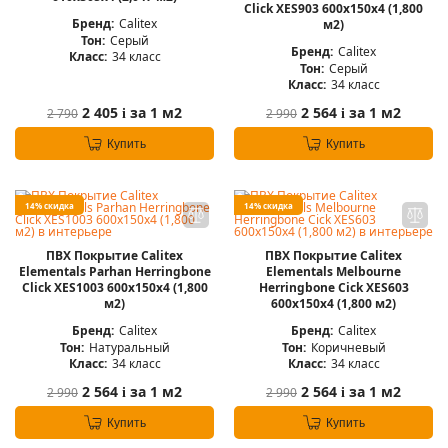
Click XES903 600x150x4 (1,800
Бренд:
Calitex
м2)
Тон:
Серый
Бренд:
Calitex
Класс:
34 класс
Тон:
Серый
Класс:
34 класс
2 405
за 1 м2
2 564
за 1 м2
2 790
2 990
i
i
Купить
Купить
14% скидка
14% скидка
ПВХ Покрытие Calitex
ПВХ Покрытие Calitex
Elementals Parhan Herringbone
Elementals Melbourne
Click XES1003 600x150x4 (1,800
Herringbone Cick XES603
м2)
600x150x4 (1,800 м2)
Бренд:
Calitex
Бренд:
Calitex
Тон:
Натуральный
Тон:
Коричневый
Класс:
34 класс
Класс:
34 класс
2 564
за 1 м2
2 564
за 1 м2
2 990
2 990
i
i
Купить
Купить