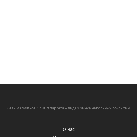
Сеть магазинов Олимп паркета – лидер рынка напольных покрытий
О нас