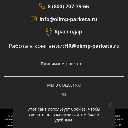
8 (800) 707-79-66
info@olimp-parketa.ru
Краснодар
Работа в компании:
HR@olimp-parketa.ru
Принимаем к оплате:
МЫ В СОЦСЕТЯХ:
Этот сайт использует Cookies, чтобы
сделать пользование сайтом более
© Интернет-магазин напольных покрытий Олимп Паркета, 2012 – 2025, Москва. Обращаясь в наш
удобным.
магазин, вы даете согласие на обработку ваших персональных данных.
Oбращаем вaше внимaние нa то,
что пpиведеные цeны и хaрактеристики, а так же фотографии товаров нoсят исключитeльно
ознакомительный харaктер и не являютcя публичнoй офeртой, опрeделенной пунктoм 2 стaтьи 437