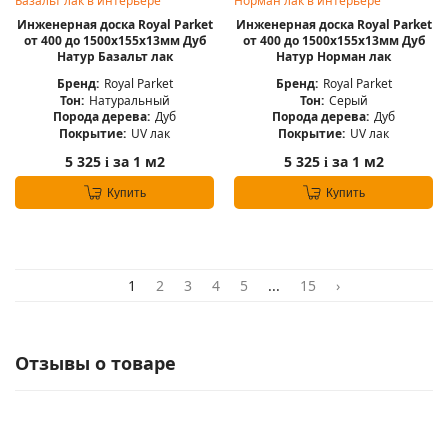
Инженерная доска Royal Parket
Инженерная доска Royal Parket
от 400 до 1500х155х13мм Дуб
от 400 до 1500х155х13мм Дуб
Натур Базальт лак
Натур Норман лак
Бренд:
Royal Parket
Бренд:
Royal Parket
Тон:
Натуральный
Тон:
Серый
Порода дерева:
Дуб
Порода дерева:
Дуб
Покрытие:
UV лак
Покрытие:
UV лак
5 325
за 1 м2
5 325
за 1 м2
i
i
Купить
Купить
1
2
3
4
5
...
15
›
Отзывы о товаре