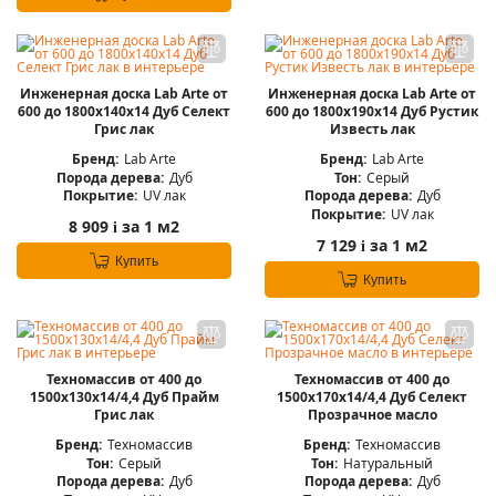
Инженерная доска Lab Arte от
Инженерная доска Lab Arte от
600 до 1800х140х14 Дуб Селект
600 до 1800х190х14 Дуб Рустик
Грис лак
Известь лак
Бренд:
Lab Arte
Бренд:
Lab Arte
Порода дерева:
Дуб
Тон:
Серый
Покрытие:
UV лак
Порода дерева:
Дуб
Покрытие:
UV лак
8 909
за 1 м2
i
7 129
за 1 м2
i
Купить
Купить
Техномассив от 400 до
Техномассив от 400 до
1500х130х14/4,4 Дуб Прайм
1500х170х14/4,4 Дуб Селект
Грис лак
Прозрачное масло
Бренд:
Техномассив
Бренд:
Техномассив
Тон:
Серый
Тон:
Натуральный
Порода дерева:
Дуб
Порода дерева:
Дуб