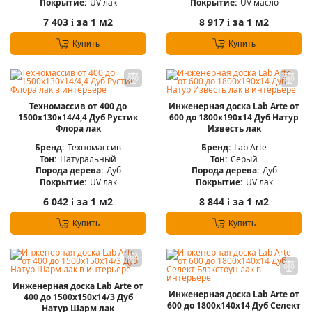
Покрытие:
UV лак
Покрытие:
UV масло
7 403
за 1 м2
8 917
за 1 м2
i
i
Купить
Купить
Техномассив от 400 до
Инженерная доска Lab Arte от
1500х130х14/4,4 Дуб Рустик
600 до 1800х190х14 Дуб Натур
Флора лак
Известь лак
Бренд:
Техномассив
Бренд:
Lab Arte
Тон:
Натуральный
Тон:
Серый
Порода дерева:
Дуб
Порода дерева:
Дуб
Покрытие:
UV лак
Покрытие:
UV лак
6 042
за 1 м2
8 844
за 1 м2
i
i
Купить
Купить
Инженерная доска Lab Arte от
Инженерная доска Lab Arte от
400 до 1500х150х14/3 Дуб
600 до 1800х140х14 Дуб Селект
Натур Шарм лак