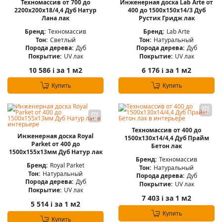
Техномассив от 700 до
Инженерная доска Lab Arte от
2200х200х18/4,4 Дуб Натур
400 до 1500х150х14/3 Дуб
Лана лак
Рустик Гридж лак
Бренд:
Техномассив
Бренд:
Lab Arte
Тон:
Светлый
Тон:
Натуральный
Порода дерева:
Дуб
Порода дерева:
Дуб
Покрытие:
UV лак
Покрытие:
UV лак
10 586
за 1 м2
6 176
за 1 м2
i
i
Купить
Купить
Техномассив от 400 до
Инженерная доска Royal
1500х130х14/4,4 Дуб Прайм
Parket от 400 до
Бетон лак
1500х155х13мм Дуб Натур лак
Бренд:
Техномассив
Бренд:
Royal Parket
Тон:
Натуральный
Тон:
Натуральный
Порода дерева:
Дуб
Порода дерева:
Дуб
Покрытие:
UV лак
Покрытие:
UV лак
7 403
за 1 м2
i
5 514
за 1 м2
i
Купить
Купить