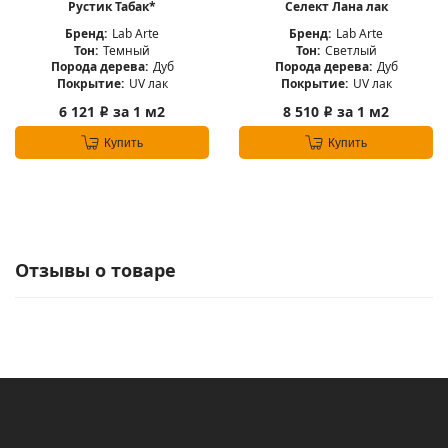
Рустик Табак*
Селект Лана лак
Бренд:
Lab Arte
Бренд:
Lab Arte
Тон:
Темный
Тон:
Светлый
Порода дерева:
Дуб
Порода дерева:
Дуб
Покрытие:
UV лак
Покрытие:
UV лак
6 121
за 1 м2
8 510
за 1 м2
i
i
Купить
Купить
Отзывы о товаре