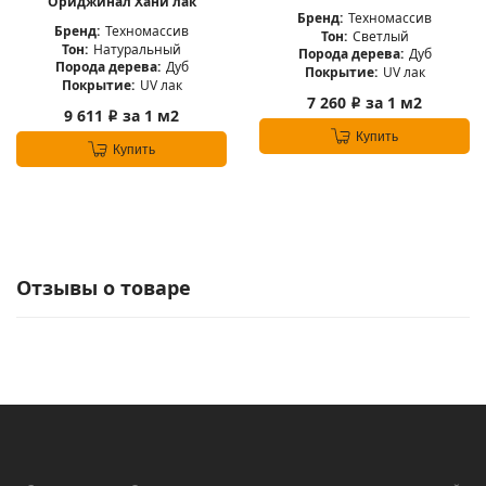
Ориджинал Хани лак
Бренд:
Техномассив
Бренд:
Техномассив
Тон:
Светлый
Тон:
Натуральный
Порода дерева:
Дуб
Порода дерева:
Дуб
Покрытие:
UV лак
Покрытие:
UV лак
7 260
за 1 м2
i
9 611
за 1 м2
i
Купить
Купить
Отзывы о товаре