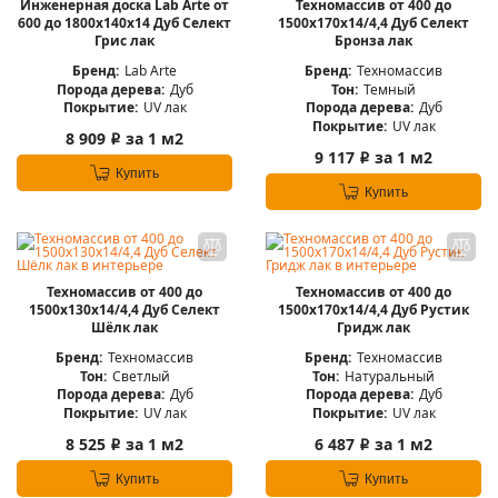
Инженерная доска Lab Arte от
Техномассив от 400 до
600 до 1800х140х14 Дуб Селект
1500х170х14/4,4 Дуб Селект
Грис лак
Бронза лак
Бренд:
Lab Arte
Бренд:
Техномассив
Порода дерева:
Дуб
Тон:
Темный
Покрытие:
UV лак
Порода дерева:
Дуб
Покрытие:
UV лак
8 909
за 1 м2
i
9 117
за 1 м2
i
Купить
Купить
Техномассив от 400 до
Техномассив от 400 до
1500х130х14/4,4 Дуб Селект
1500х170х14/4,4 Дуб Рустик
Шёлк лак
Гридж лак
Бренд:
Техномассив
Бренд:
Техномассив
Тон:
Светлый
Тон:
Натуральный
Порода дерева:
Дуб
Порода дерева:
Дуб
Покрытие:
UV лак
Покрытие:
UV лак
8 525
за 1 м2
6 487
за 1 м2
i
i
Купить
Купить