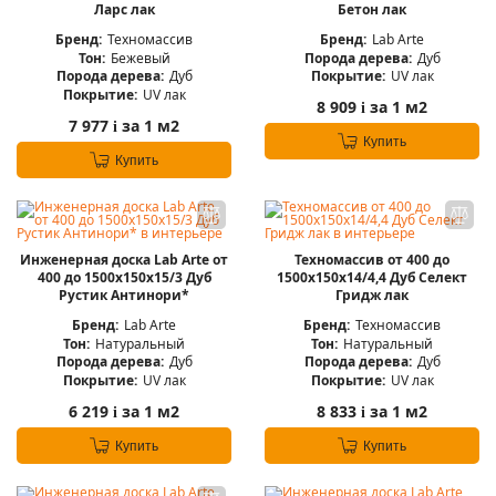
Ларс лак
Бетон лак
Бренд:
Техномассив
Бренд:
Lab Arte
Тон:
Бежевый
Порода дерева:
Дуб
Порода дерева:
Дуб
Покрытие:
UV лак
Покрытие:
UV лак
8 909
за 1 м2
i
7 977
за 1 м2
i
Купить
Купить
Инженерная доска Lab Arte от
Техномассив от 400 до
400 до 1500х150х15/3 Дуб
1500х150х14/4,4 Дуб Селект
Рустик Антинори*
Гридж лак
Бренд:
Lab Arte
Бренд:
Техномассив
Тон:
Натуральный
Тон:
Натуральный
Порода дерева:
Дуб
Порода дерева:
Дуб
Покрытие:
UV лак
Покрытие:
UV лак
6 219
за 1 м2
8 833
за 1 м2
i
i
Купить
Купить