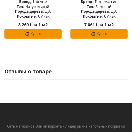
Бренд:
Lab Arte
Бренд:
Техномассив
Тон:
Натуральный
Тон:
Бежевый
Порода дерева:
Дуб
Порода дерева:
Дуб
Покрытие:
UV лак
Покрытие:
UV лак
8 269
за 1 м2
7 061
за 1 м2
i
i
Купить
Купить
Отзывы о товаре
Сеть магазинов Олимп паркета – лидер рынка напольных покрытий