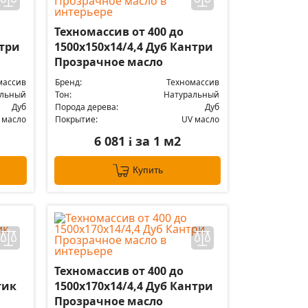
Техномассив от 400 до
нтри
1500х150х14/4,4 Дуб Кантри
Прозрачное масло
массив
Бренд:
Техномассив
альный
Тон:
Натуральный
Дуб
Порода дерева:
Дуб
 масло
Покрытие:
UV масло
6 081
за 1 м2
i
Купить
Техномассив от 400 до
тик
1500х170х14/4,4 Дуб Кантри
Прозрачное масло