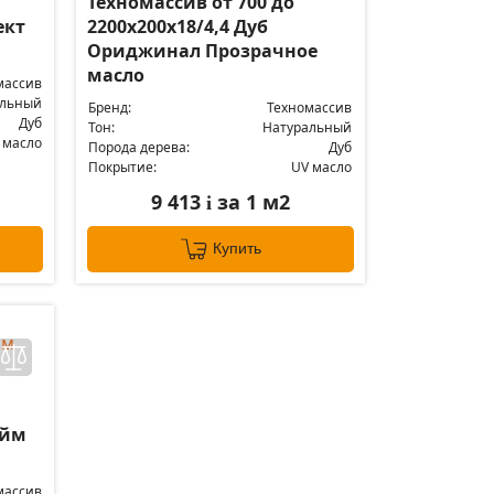
Техномассив от 700 до
ект
2200х200х18/4,4 Дуб
Ориджинал Прозрачное
масло
массив
альный
Бренд:
Техномассив
Дуб
Тон:
Натуральный
 масло
Порода дерева:
Дуб
Покрытие:
UV масло
9 413
за 1 м2
i
Купить
айм
массив