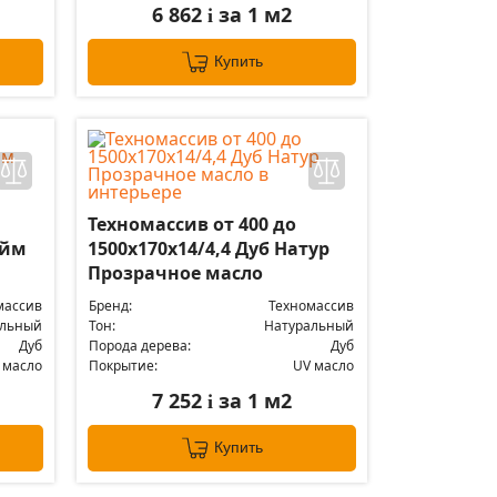
6 862
за 1 м2
i
Купить
Техномассив от 400 до
айм
1500х170х14/4,4 Дуб Натур
Прозрачное масло
массив
Бренд:
Техномассив
альный
Тон:
Натуральный
Дуб
Порода дерева:
Дуб
 масло
Покрытие:
UV масло
7 252
за 1 м2
i
Купить