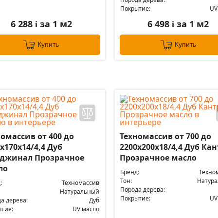
Покрытие:
UV
6 288
за 1 м2
6 498
за 1 м2
i
i
Купить
Купить
омассив от 400 до
Техномассив от 700 до
х170х14/4,4 Дуб
2200х200х18/4,4 Дуб Ка
джинал Прозрачное
Прозрачное масло
ло
Бренд:
Техно
Тон:
Натур
:
Техномассив
Порода дерева:
Натуральный
Покрытие:
UV
а дерева:
Дуб
тие:
UV масло