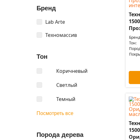
Бренд
Техн
1500
Lab Arte
Про
Техномассив
Бренд
Тон:
Пород
Покры
Тон
Коричневый
Светлый
Темный
Посмотреть все
Техн
1500
Порода дерева
Ори