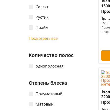
Техн
1500
Селект
Про
Рустик
Бренд
Тон:
Прайм
Пород
Покры
Посмотреть все
Количество полос
однополосная
Степень блеска
Техн
Полуматовый
2200
Про
Матовый
Бренд