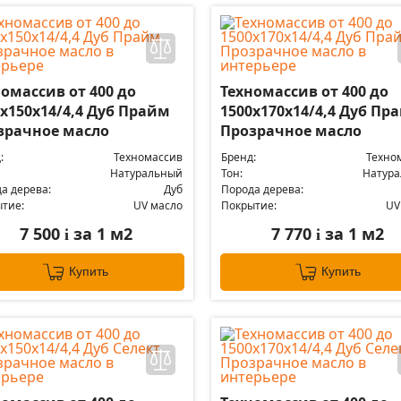
омассив от 400 до
Техномассив от 400 до
0х150х14/4,4 Дуб Прайм
1500х170х14/4,4 Дуб Пр
зрачное масло
Прозрачное масло
:
Техномассив
Бренд:
Техно
Натуральный
Тон:
Натур
а дерева:
Дуб
Порода дерева:
тие:
UV масло
Покрытие:
UV
7 500
за 1 м2
7 770
за 1 м2
i
i
Купить
Купить