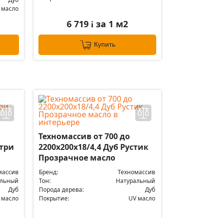
 масло
6 719
за 1 м2
i
Купить
Техномассив от 700 до
нтри
2200х200х18/4,4 Дуб Рустик
Прозрачное масло
массив
Бренд:
Техномассив
альный
Тон:
Натуральный
Дуб
Порода дерева:
Дуб
 масло
Покрытие:
UV масло