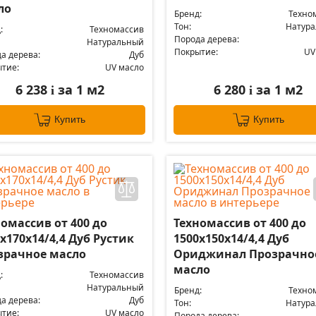
ло
Бренд:
Техно
Тон:
Натур
:
Техномассив
Порода дерева:
Натуральный
Покрытие:
UV
а дерева:
Дуб
тие:
UV масло
6 238
за 1 м2
6 280
за 1 м2
i
i
Купить
Купить
омассив от 400 до
Техномассив от 400 до
х170х14/4,4 Дуб Рустик
1500х150х14/4,4 Дуб
зрачное масло
Ориджинал Прозрачно
масло
:
Техномассив
Натуральный
Бренд:
Техно
а дерева:
Дуб
Тон:
Натур
тие:
UV масло
Порода дерева: