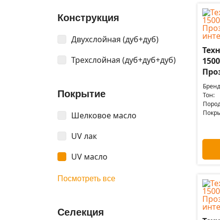
Конструкция
Двухслойная (дуб+дуб)
Техн
Трехслойная (дуб+дуб+дуб)
150
Про
Бренд
Покрытие
Тон:
Пород
Покры
Шелковое масло
UV лак
UV масло
Посмотреть все
Селекция