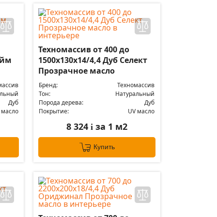
Техномассив от 400 до
айм
1500х130х14/4,4 Дуб Селект
Прозрачное масло
массив
Бренд:
Техномассив
альный
Тон:
Натуральный
Дуб
Порода дерева:
Дуб
 масло
Покрытие:
UV масло
8 324
за 1 м2
i
Купить