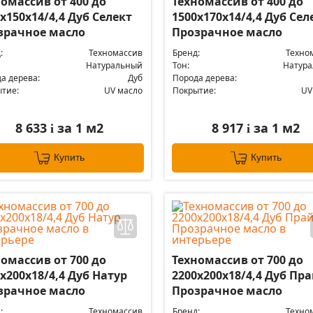
омассив от 400 до
Техномассив от 400 до
х150х14/4,4 Дуб Селект
1500х170х14/4,4 Дуб Сел
зрачное масло
Прозрачное масло
:
Техномассив
Бренд:
Техно
Натуральный
Тон:
Натур
а дерева:
Дуб
Порода дерева:
тие:
UV масло
Покрытие:
UV
8 633
за 1 м2
8 917
за 1 м2
i
i
Купить
Купить
омассив от 700 до
Техномассив от 700 до
х200х18/4,4 Дуб Натур
2200х200х18/4,4 Дуб Пр
зрачное масло
Прозрачное масло
:
Техномассив
Бренд:
Техно