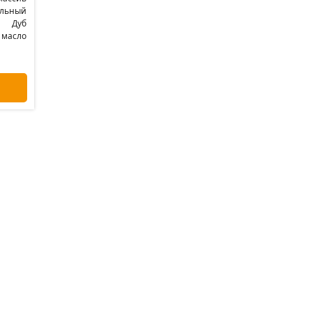
альный
Дуб
 масло