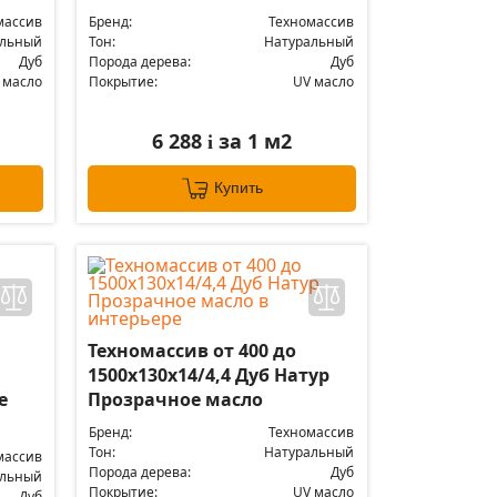
массив
Бренд:
Техномассив
альный
Тон:
Натуральный
Дуб
Порода дерева:
Дуб
 масло
Покрытие:
UV масло
6 288
за 1 м2
i
Купить
Техномассив от 400 до
1500х130х14/4,4 Дуб Натур
е
Прозрачное масло
Бренд:
Техномассив
Тон:
Натуральный
массив
Порода дерева:
Дуб
альный
Покрытие:
UV масло
Дуб