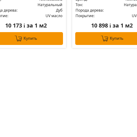
Натуральный
Тон:
Натур
а дерева:
Дуб
Порода дерева:
тие:
UV масло
Покрытие:
UV
10 173
за 1 м2
10 898
за 1 м2
i
i
Купить
Купить