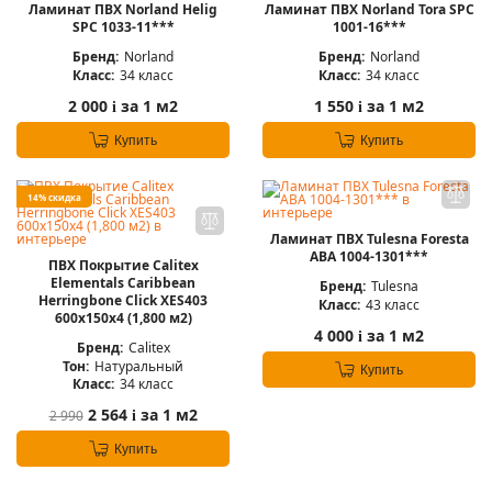
Ламинат ПВХ Norland Helig
Ламинат ПВХ Norland Tora SPC
SPC 1033-11***
1001-16***
Бренд:
Norland
Бренд:
Norland
Класс:
34 класс
Класс:
34 класс
2 000
за 1 м2
1 550
за 1 м2
i
i
Купить
Купить
14% скидка
Ламинат ПВХ Tulesna Foresta
ABA 1004-1301***
ПВХ Покрытие Calitex
Elementals Caribbean
Бренд:
Tulesna
Herringbone Click XES403
Класс:
43 класс
600x150x4 (1,800 м2)
4 000
за 1 м2
i
Бренд:
Calitex
Тон:
Натуральный
Купить
Класс:
34 класс
2 564
за 1 м2
2 990
i
Купить