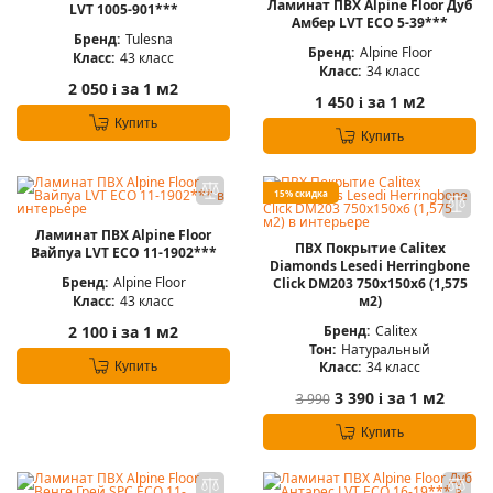
Ламинат ПВХ Alpine Floor Дуб
LVT 1005-901***
Амбер LVT ЕСО 5-39***
Бренд:
Tulesna
Бренд:
Alpine Floor
Класс:
43 класс
Класс:
34 класс
2 050
за 1 м2
i
1 450
за 1 м2
i
Купить
Купить
15% скидка
Ламинат ПВХ Alpine Floor
ПВХ Покрытие Calitex
Вайпуа LVT ECO 11-1902***
Diamonds Lesedi Herringbone
Бренд:
Alpine Floor
Click DM203 750x150x6 (1,575
Класс:
43 класс
м2)
Бренд:
Calitex
2 100
за 1 м2
i
Тон:
Натуральный
Класс:
34 класс
Купить
3 390
за 1 м2
3 990
i
Купить