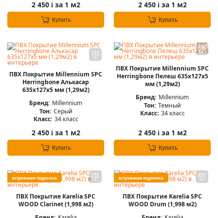
2 450
за 1 м2
2 450
за 1 м2
i
i
Купить
Купить
ПВХ Покрытие Millennium SPC
ПВХ Покрытие Millennium SPC
Herringbone Пелеш 635x127x5
Herringbone Алькасар
мм (1,29м2)
635x127x5 мм (1,29м2)
Бренд:
Millennium
Бренд:
Millennium
Тон:
Темный
Тон:
Серый
Класс:
34 класс
Класс:
34 класс
2 450
за 1 м2
2 450
за 1 м2
i
i
Купить
Купить
встроенная подложка
встроенная подложка
ПВХ Покрытие Karelia SPC
ПВХ Покрытие Karelia SPC
WOOD Сlarinet (1,998 м2)
WOOD Drum (1,998 м2)
Бренд:
Karelia
Бренд:
Karelia