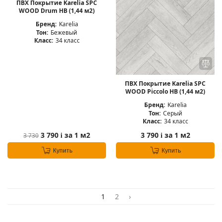
ПВХ Покрытие Karelia SPC
WOOD Drum HB (1,44 м2)
Бренд:
Karelia
Тон:
Бежевый
Класс:
34 класс
ПВХ Покрытие Karelia SPC
WOOD Piccolo HB (1,44 м2)
Бренд:
Karelia
Тон:
Серый
Класс:
34 класс
3 790
за 1 м2
3 790
за 1 м2
3 730
i
i
Купить
Купить
1
2
›