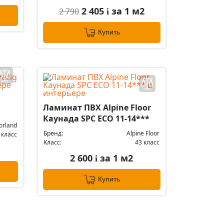
2 405
за 1 м2
2 790
i
Купить
Ламинат ПВХ Alpine Floor
Каунада SPC ЕСО 11-14***
orland
Бренд:
Alpine Floor
 класс
Класс:
43 класс
2 600
за 1 м2
i
Купить