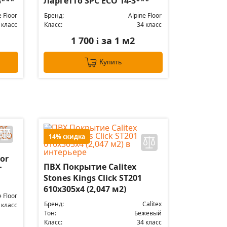
4***
Ларгетто SPC ЕСО 14-3***
e Floor
Бренд:
Alpine Floor
 класс
Класс:
34 класс
1 700
за 1 м2
i
Купить
14% скидка
or
ПВХ Покрытие Calitex
T
Stones Kings Click ST201
610x305x4 (2,047 м2)
e Floor
Бренд:
Calitex
 класс
Тон:
Бежевый
Класс:
34 класс