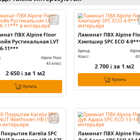
нат ПВХ Alpine Floor
Ламинат ПВХ Alpine Flo
войя Рустикальная LVT
Хэмпшир SPC ЕСО 4-9**
6-11***
Бренд:
Alpin
Класс:
43
:
Alpine Floor
:
43 класс
2 700
за 1 м2
i
2 650
за 1 м2
i
Купить
Купить
 Покрытие Karelia SPC
Ламинат ПВХ Alpine Flo