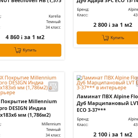
NUT Beethoven HB (1,575
Дуб Адара SPC ECO 13-1
Бренд:
Alpin
Класс:
43
:
Karelia
Темный
2 800
за 1 м2
i
:
34 класс
4 860
за 1 м2
i
Купить
Купить
Ламинат ПВХ Alpine Flo
 Покрытие Millennium
Дуб Марципановый LV
 pro DESIGN Индиа
ЕСО 3-37***
x183x6 мм (1,786м2)
Бренд:
Alpin
:
Millennium
Класс:
43
Темный
2 100
за 1 м2
i
:
34 класс