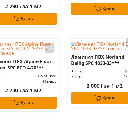
2 290
за 1 м2
i
Купить
Купить
Ламинат ПВХ Norland
нат ПВХ Alpine Floor
Deilig SPC 1033-03***
ес SPC ЕСО 4-28***
Бренд:
N
:
Alpine Floor
Класс:
34
:
43 класс
2 000
за 1 м2
i
2 700
за 1 м2
i
Купить
Купить