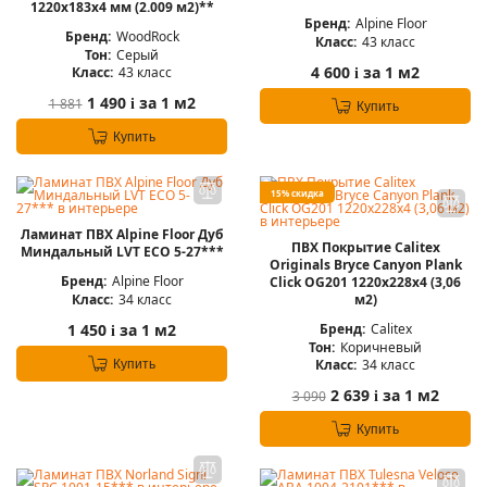
1220х183х4 мм (2.009 м2)**
Бренд:
Alpine Floor
Бренд:
WoodRock
Класс:
43 класс
Тон:
Серый
4 600
за 1 м2
Класс:
43 класс
i
1 490
за 1 м2
1 881
i
Купить
Купить
15% скидка
Ламинат ПВХ Alpine Floor Дуб
ПВХ Покрытие Calitex
Миндальный LVT ЕСО 5-27***
Originals Bryce Canyon Plank
Бренд:
Alpine Floor
Click OG201 1220x228x4 (3,06
Класс:
34 класс
м2)
Бренд:
Calitex
1 450
за 1 м2
i
Тон:
Коричневый
Класс:
34 класс
Купить
2 639
за 1 м2
3 090
i
Купить