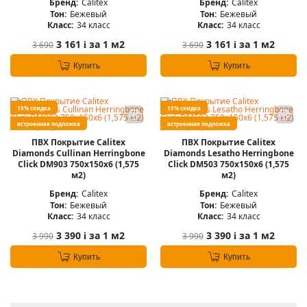
Бренд:
Calitex
Бренд:
Calitex
Тон:
Бежевый
Тон:
Бежевый
Класс:
34 класс
Класс:
34 класс
3 161
за 1 м2
3 161
за 1 м2
3 690
3 690
i
i
Купить
Купить
15% скидка
15% скидка
встроенная подложка
встроенная подложка
ПВХ Покрытие Calitex
ПВХ Покрытие Calitex
Diamonds Cullinan Herringbone
Diamonds Lesatho Herringbone
Click DM903 750x150x6 (1,575
Click DM503 750x150x6 (1,575
м2)
м2)
Бренд:
Calitex
Бренд:
Calitex
Тон:
Бежевый
Тон:
Бежевый
Класс:
34 класс
Класс:
34 класс
3 390
за 1 м2
3 390
за 1 м2
3 990
3 990
i
i
Купить
Купить