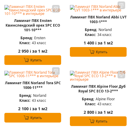
Ламинат ПВХ Norland Abbi LVT
Ламинат ПВХ Ensten
1003-1***
Квинслендский орех SPC ECO
Бренд:
Norland
101-10***
Класс:
34 класс
Бренд:
Ensten
1 400
за 1 м2
Класс:
43 класс
i
2 950
за 1 м2
i
Купить
Купить
Ламинат ПВХ Norland Tora SPC
Ламинат ПВХ Alpine Floor Дуб
1006-11***
Royal SPC ЕСО 13-2***
Бренд:
Norland
Бренд:
Alpine Floor
Класс:
43 класс
Класс:
43 класс
2 100
за 1 м2
i
2 800
за 1 м2
i
Купить
Купить