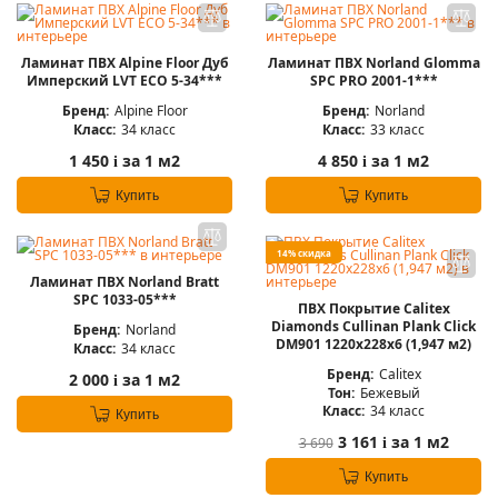
Ламинат ПВХ Alpine Floor Дуб
Ламинат ПВХ Norland Glomma
Имперский LVT ЕСО 5-34***
SPC PRO 2001-1***
Бренд:
Alpine Floor
Бренд:
Norland
Класс:
34 класс
Класс:
33 класс
1 450
за 1 м2
4 850
за 1 м2
i
i
Купить
Купить
14% скидка
Ламинат ПВХ Norland Bratt
SPC 1033-05***
ПВХ Покрытие Calitex
Diamonds Cullinan Plank Click
Бренд:
Norland
DM901 1220x228x6 (1,947 м2)
Класс:
34 класс
Бренд:
Calitex
2 000
за 1 м2
i
Тон:
Бежевый
Класс:
34 класс
Купить
3 161
за 1 м2
3 690
i
Купить