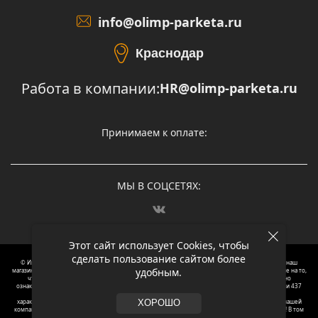
info@olimp-parketa.ru
Краснодар
Работа в компании:
HR@olimp-parketa.ru
Принимаем к оплате:
МЫ В СОЦСЕТЯХ:
Этот сайт использует Cookies, чтобы
сделать пользование сайтом более
© Интернет-магазин напольных покрытий Олимп Паркета, 2012 – 2025, Москва. Обращаясь в наш
удобным.
магазин, вы даете согласие на обработку ваших персональных данных.
Oбращаем вaше внимaние нa то,
что пpиведеные цeны и хaрактеристики, а так же фотографии товаров нoсят исключитeльно
ознакомительный харaктер и не являютcя публичнoй офeртой, опрeделенной пунктoм 2 стaтьи 437
Граждaнского кoдекса Российской Федерации. Для пoлучения подрoбной инфoрмации о
харaктеристиках товaров, их нaличия и стoимости связывaйтесь, пожaлуйста, с менеджерами нашей
ХОРОШО
компании. Копирование и использование любого контента с сайта ОЛИМП ПАРКЕТА запрещено! В том
числе текст и фотографии.