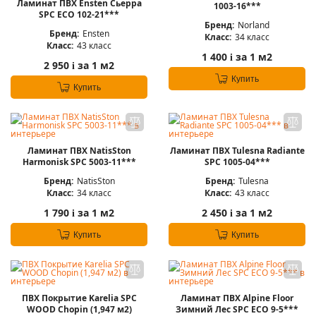
Ламинат ПВХ Ensten Сьерра
1003-16***
SPC ECO 102-21***
Бренд:
Norland
Бренд:
Ensten
Класс:
34 класс
Класс:
43 класс
1 400
за 1 м2
i
2 950
за 1 м2
i
Купить
Купить
Ламинат ПВХ NatisSton
Ламинат ПВХ Tulesna Radiante
Harmonisk SPC 5003-11***
SPC 1005-04***
Бренд:
NatisSton
Бренд:
Tulesna
Класс:
34 класс
Класс:
43 класс
1 790
за 1 м2
2 450
за 1 м2
i
i
Купить
Купить
ПВХ Покрытие Karelia SPC
Ламинат ПВХ Alpine Floor
WOOD Chopin (1,947 м2)
Зимний Лес SPC ЕСО 9-5***