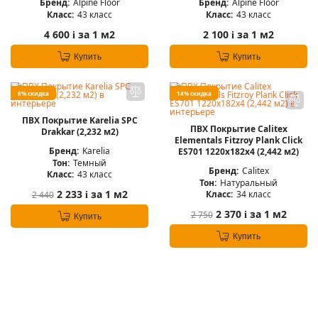
Бренд:
Alpine Floor
Бренд:
Alpine Floor
Класс:
43 класс
Класс:
43 класс
4 600
за 1 м2
2 100
за 1 м2
i
i
Купить
Купить
8% скидка
14% скидка
ПВХ Покрытие Karelia SPC
ПВХ Покрытие Calitex
Drakkar (2,232 м2)
Elementals Fitzroy Plank Click
Бренд:
Karelia
ES701 1220x182x4 (2,442 м2)
Тон:
Темный
Бренд:
Calitex
Класс:
43 класс
Тон:
Натуральный
2 233
за 1 м2
Класс:
34 класс
2 440
i
2 370
за 1 м2
2 750
i
Купить
Купить