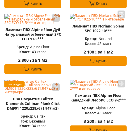
Купить
Купить
Ламинат ПВХ Norland Solem
Ламинат ПВХ Alpine Floor Дуб
SPC 1022-10***
Натуральный отбеленный SPC
Бренд:
Norland
ЕСО 13-5***
Класс:
43 класс
Бренд:
Alpine Floor
2 100
за 1 м2
Класс:
43 класс
i
2 800
за 1 м2
i
Купить
Купить
14% скидка
Ламинат ПВХ Alpine Floor
ПВХ Покрытие Calitex
Канадский Лес SPC ЕСО 9-2***
Diamonds Cullinan Plank Click
Бренд:
Alpine Floor
DM901 1220x228x6 (1,947 м2)
Класс:
43 класс
Бренд:
Calitex
3 200
за 1 м2
Тон:
Бежевый
i
Класс:
34 класс
Купить