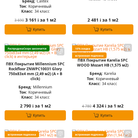
Бренд:
Calitex
Тон:
Коричневый
Класс:
34 класс
3 161
за 1 м2
2 481
за 1 м2
3 690
i
i
Купить
Купить
Распродажа
Скоро закончится
10% скидка
встроенная подложка
ПВХ Покрытие Karelia SPC
ПВХ Покрытие Millennium SPC
WOOD Mozart HB (1,575 м2)
Rockfloor ZNWPC10031 Glory
Бренд:
Karelia
750х83х4 mm (2,49 м2) (А + B
Тон:
Коричневый
click)
Класс:
34 класс
Бренд:
Millennium
Тон:
Коричневый
Класс:
34 класс
2 790
за 1 м2
4 324
за 1 м2
4 780
i
i
Купить
Купить
встроенная подложка
встроенная подложка