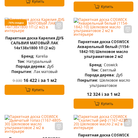
Купить
Купить
-76% скидка
Паркетная доска Карелия ДУБ
Паркетная доска COSWICK
САЛЬВИЯ МАТОВЫЙ ЛАК
Акварельный белый (1154-
14x138x1800 1П (2 м2)
1842-10) Шелковое масло
Бренд:
Karelia
ультраматовое 2 м2
Тон:
Натуральный
Бренд:
Coswick
Порода дерева:
Дуб
Тон:
Светлый
Покрытие:
Лак матовый
Порода дерева:
Дуб
16 422
за 1 м2
Покрытие:
Шелковое масло
9 330
i
ультраматовое
Купить
12 324
за 1 м2
i
Купить
Паркетная доска COSWICK