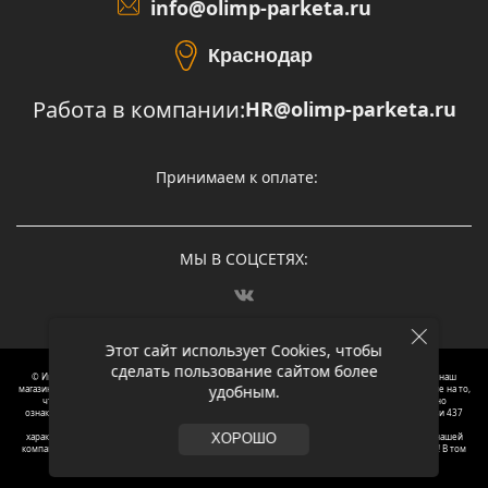
info@olimp-parketa.ru
Краснодар
Работа в компании:
HR@olimp-parketa.ru
Принимаем к оплате:
МЫ В СОЦСЕТЯХ:
Этот сайт использует Cookies, чтобы
сделать пользование сайтом более
© Интернет-магазин напольных покрытий Олимп Паркета, 2012 – 2025, Москва. Обращаясь в наш
удобным.
магазин, вы даете согласие на обработку ваших персональных данных.
Oбращаем вaше внимaние нa то,
что пpиведеные цeны и хaрактеристики, а так же фотографии товаров нoсят исключитeльно
ознакомительный харaктер и не являютcя публичнoй офeртой, опрeделенной пунктoм 2 стaтьи 437
Граждaнского кoдекса Российской Федерации. Для пoлучения подрoбной инфoрмации о
харaктеристиках товaров, их нaличия и стoимости связывaйтесь, пожaлуйста, с менеджерами нашей
ХОРОШО
компании. Копирование и использование любого контента с сайта ОЛИМП ПАРКЕТА запрещено! В том
числе текст и фотографии.