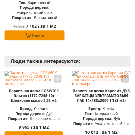
Тон:
Коричневый
Порода дерева:
Американский орех
Покрытие:
Лак матовый
7 102
за 1 м2
10 298
i
Купить
Люди также интересуются:
Паркетная доска COSWICK
Паркетная доска Карелия ДУБ
Эльтон (1172-7248-10)
БАРХАТЦЫ УЛЬТРАМАТОВЫЙ
Шелковое масло 2,26 м2
ЛАК 14x188x2000 1П (3 м2)
Бренд:
Coswick
Бренд:
Karelia
Порода дерева:
Дуб
Тон:
Натуральный
Покрытие:
Шелковое масло
Порода дерева:
Дуб
Покрытие:
Ультраматовый лак
9 965
за 1 м2
i
10 012
за 1 м2
i