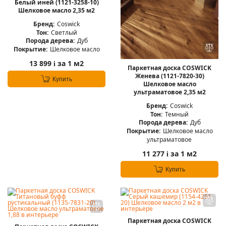
Белый иней (1121-3258-10)
Шелковое масло 2,35 м2
Бренд:
Coswick
Тон:
Светлый
Порода дерева:
Дуб
Покрытие:
Шелковое масло
13 899
за 1 м2
i
Паркетная доска COSWICK
Женева (1121-7820-30)
Купить
Шелковое масло
ультраматовое 2,35 м2
Бренд:
Coswick
Тон:
Темный
Порода дерева:
Дуб
Покрытие:
Шелковое масло
ультраматовое
11 277
за 1 м2
i
Купить
Паркетная доска COSWICK