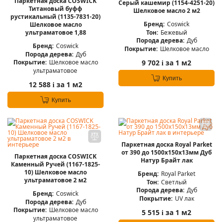
Паркетная доска COSWICK
Серый кашемир (1154-4251-20)
Титановый буфф
Шелковое масло 2 м2
рустикальный (1135-7831-20)
Бренд:
Coswick
Шелковое масло
Тон:
Бежевый
ультраматовое 1,88
Порода дерева:
Дуб
Бренд:
Coswick
Покрытие:
Шелковое масло
Порода дерева:
Дуб
9 702
за 1 м2
Покрытие:
Шелковое масло
i
ультраматовое
Купить
12 588
за 1 м2
i
Купить
Паркетная доска Royal Parket
от 390 до 1500х150х13мм Дуб
Паркетная доска COSWICK
Натур Брайт лак
Каменный Ручей (1167-1825-
10) Шелковое масло
Бренд:
Royal Parket
ультраматовое 2 м2
Тон:
Светлый
Порода дерева:
Дуб
Бренд:
Coswick
Покрытие:
UV лак
Порода дерева:
Дуб
Покрытие:
Шелковое масло
5 515
за 1 м2
i
ультраматовое