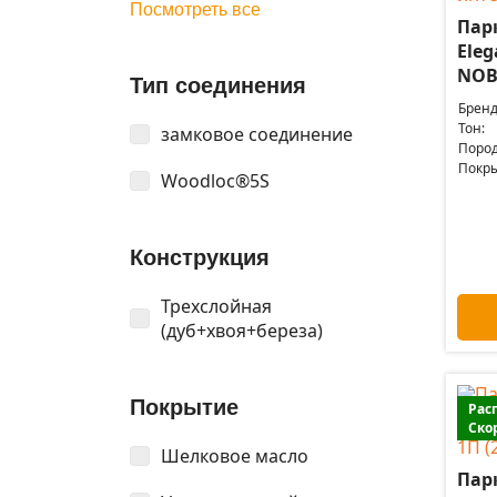
Посмотреть все
Пар
Ele
NOBL
Тип соединения
Бренд
Тон:
замковое соединение
Пород
Покры
Woodloc®5S
Конструкция
Трехслойная
(дуб+хвоя+береза)
Покрытие
Рас
Ско
Шелковое масло
Пар