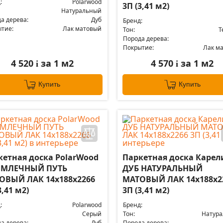
:
Polarwood
3П (3,41 м2)
Натуральный
а дерева:
Дуб
Бренд:
тие:
Лак матовый
Тон:
Т
Порода дерева:
Покрытие:
Лак м
4 520
за 1 м2
4 570
за 1 м2
i
i
Купить
Купить
кетная доска PolarWood
Паркетная доска Карел
 МЛЕЧНЫЙ ПУТЬ
ДУБ НАТУРАЛЬНЫЙ
ОВЫЙ ЛАК 14x188x2266
МАТОВЫЙ ЛАК 14x188x2
3,41 м2)
3П (3,41 м2)
:
Polarwood
Бренд:
Серый
Тон:
Натур
а дерева:
Дуб
Порода дерева: