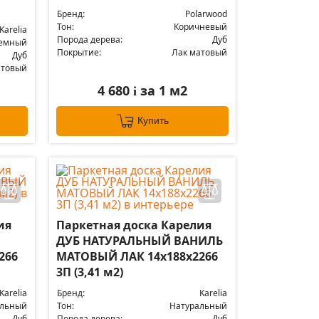
Бренд:
Polarwood
Тон:
Коричневый
Karelia
Порода дерева:
Дуб
емный
Покрытие:
Лак матовый
Дуб
атовый
4 680
за 1 м2
i
Купить
ия
Паркетная доска Карелия
ДУБ НАТУРАЛЬНЫЙ ВАНИЛЬ
266
МАТОВЫЙ ЛАК 14x188x2266
3П (3,41 м2)
Karelia
Бренд:
Karelia
альный
Тон:
Натуральный
Дуб
Порода дерева:
Дуб