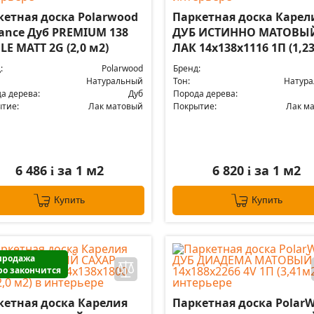
кетная доска Polarwood
Паркетная доска Карел
gance Дуб PREMIUM 138
ДУБ ИСТИННО МАТОВЫ
E MATT 2G (2,0 м2)
ЛАК 14x138x1116 1П (1,23
:
Polarwood
Бренд:
Натуральный
Тон:
Натур
а дерева:
Дуб
Порода дерева:
тие:
Лак матовый
Покрытие:
Лак м
6 486
за 1 м2
6 820
за 1 м2
i
i
Купить
Купить
продажа
ро закончится
кетная доска Карелия
Паркетная доска Polar