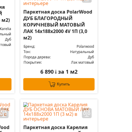
ия
Паркетная доска PolarWood
Й
ДУБ БЛАГОРОДНЫЙ
 м2)
КОРИЧНЕВЫЙ МАТОВЫЙ
Karelia
ЛАК 14x188x2000 4V 1П (3,0
альный
м2)
Дуб
атовый
Бренд:
Polarwood
Тон:
Натуральный
Порода дерева:
Дуб
Покрытие:
Лак матовый
6 890
за 1 м2
i
Купить
Wood
Паркетная доска Карелия