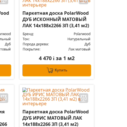
Wood
Паркетная доска PolarWood
ДУБ ИСКОННЫЙ МАТОВЫЙ
ЛАК 14x188x2266 3П (3,41 м2)
arwood
Бренд:
Polarwood
альный
Тон:
Натуральный
Дуб
Порода дерева:
Дуб
атовый
Покрытие:
Лак матовый
4 470
за 1 м2
i
Купить
ия
Паркетная доска PolarWood
ДУБ ИРИС МАТОВЫЙ ЛАК
266
14x188x2266 3П (3,41 м2)