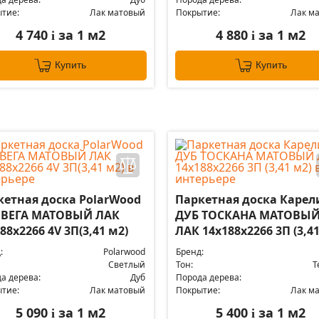
тие:
Лак матовый
Покрытие:
Лак м
4 740
за 1 м2
4 880
за 1 м2
i
i
Купить
Купить
кетная доска PolarWood
Паркетная доска Карел
 ВЕГА МАТОВЫЙ ЛАК
ДУБ ТОСКАНА МАТОВЫ
88x2266 4V 3П(3,41 м2)
ЛАК 14x188x2266 3П (3,41
:
Polarwood
Бренд:
Светлый
Тон:
Т
а дерева:
Дуб
Порода дерева:
тие:
Лак матовый
Покрытие:
Лак м
5 090
за 1 м2
5 400
за 1 м2
i
i