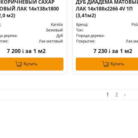
 КОРИЧНЕВЫЙ САХАР
ДУБ ДИАДЕМА МАТОВЫ
ОВЫЙ ЛАК 14x138x1800
ЛАК 14x188x2266 4V 1П
2,0 м2)
(3,41м2)
:
Karelia
Бренд:
Pol
Бежевый
Тон:
а дерева:
Дуб
Порода дерева:
тие:
Лак матовый
Покрытие:
Лак м
7 200
за 1 м2
7 230
за 1 м2
i
i
Купить
Купить
1
2
›