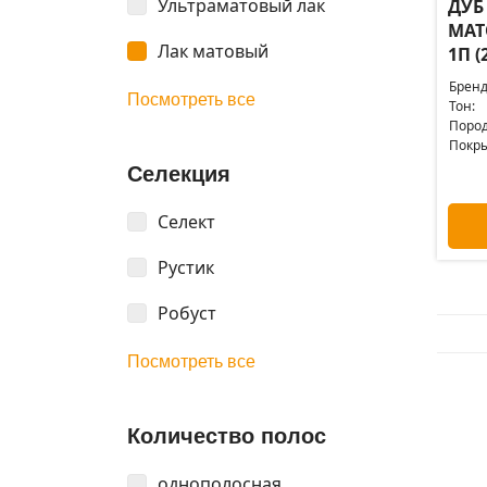
Ультраматовый лак
ДУБ
МАТ
Лак матовый
1П (
Бренд
Посмотреть все
Тон:
Пород
Покры
Селекция
Селект
Рустик
Робуст
Посмотреть все
Количество полос
однополосная