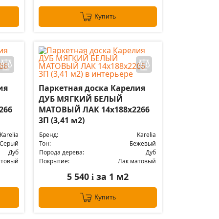
Купить
ия
Паркетная доска Карелия
ДУБ МЯГКИЙ БЕЛЫЙ
266
МАТОВЫЙ ЛАК 14x188x2266
3П (3,41 м2)
Karelia
Бренд:
Karelia
Серый
Тон:
Бежевый
Дуб
Порода дерева:
Дуб
атовый
Покрытие:
Лак матовый
5 540
за 1 м2
i
Купить