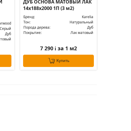
Й
ДУБ ОСНОВА МАТОВЫЙ ЛАК
14x188x2000 1П (3 м2)
Бренд:
Karelia
Тон:
Натуральный
arwood
Порода дерева:
Дуб
Серый
Покрытие:
Лак матовый
Дуб
атовый
7 290
за 1 м2
i
Купить