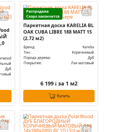
Распродажа
Скоро закончится
Паркетная доска KARELIA BL
Wood
OAK CUBA LIBRE 188 MATT 1S
ВЫЙ
(2.72 м2)
,0
Бренд:
Karelia
Тон:
Коричневый
Порода дерева:
Дуб
arwood
Покрытие:
Лак матовый
альный
Дуб
атовый
6 199
за 1 м2
i
Купить