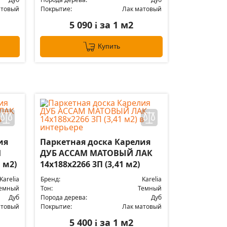
атовый
Покрытие:
Лак матовый
5 090
за 1 м2
i
Купить
ия
Паркетная доска Карелия
Й
ДУБ АССАМ МАТОВЫЙ ЛАК
 м2)
14x188x2266 3П (3,41 м2)
Karelia
Бренд:
Karelia
емный
Тон:
Темный
Дуб
Порода дерева:
Дуб
атовый
Покрытие:
Лак матовый
5 400
за 1 м2
i