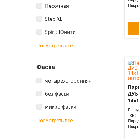
Песочная
Покры
Step XL
Spirit Юнити
Посмотреть все
Фаска
четырехсторонняя
Пар
без фаски
ДУБ
14x1
микро фаски
Бренд
Тон:
Посмотреть все
Пород
Покры