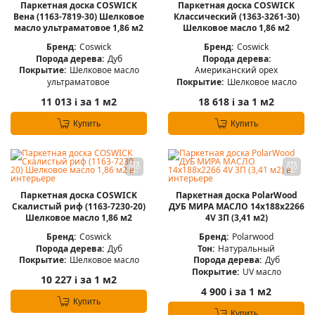
Паркетная доска COSWICK
Паркетная доска COSWICK
Вена (1163-7819-30) Шелковое
Классический (1363-3261-30)
масло ультраматовое 1,86 м2
Шелковое масло 1,86 м2
Бренд:
Coswick
Бренд:
Coswick
Порода дерева:
Дуб
Порода дерева:
Покрытие:
Шелковое масло
Американский орех
ультраматовое
Покрытие:
Шелковое масло
11 013
за 1 м2
18 618
за 1 м2
i
i
Купить
Купить
Паркетная доска COSWICK
Паркетная доска PolarWood
Скалистый риф (1163-7230-20)
ДУБ МИРА МАСЛО 14x188x2266
Шелковое масло 1,86 м2
4V 3П (3,41 м2)
Бренд:
Coswick
Бренд:
Polarwood
Порода дерева:
Дуб
Тон:
Натуральный
Покрытие:
Шелковое масло
Порода дерева:
Дуб
Покрытие:
UV масло
10 227
за 1 м2
i
4 900
за 1 м2
i
Купить
Купить