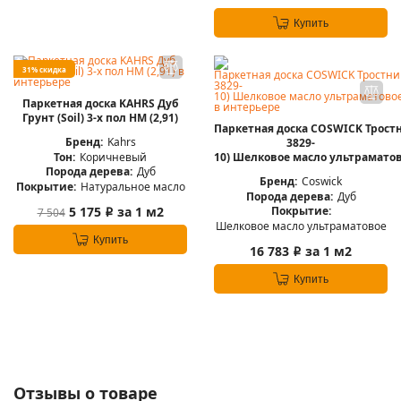
Купить
31% скидка
Паркетная доска KAHRS Дуб
Грунт (Soil) 3-х пол НМ (2,91)
Паркетная доска COSWICK Трост
Бренд:
Kahrs
3829-
Тон:
Коричневый
10) Шелковое масло ультраматов
Порода дерева:
Дуб
Бренд:
Coswick
Покрытие:
Натуральное масло
Порода дерева:
Дуб
5 175
за 1 м2
Покрытие:
7 504
i
Шелковое масло ультраматовое
Купить
16 783
за 1 м2
i
Купить
Отзывы о товаре