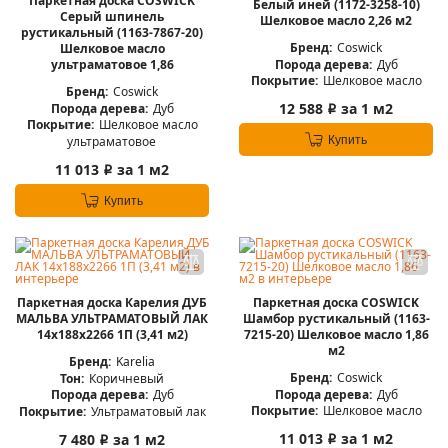
Паркетная доска COSWICK
Белый иней (1172-3258-10)
Серый шпинель
Шелковое масло 2,26 м2
рустикальный (1163-7867-20)
Бренд:
Coswick
Шелковое масло
Порода дерева:
Дуб
ультраматовое 1,86
Покрытие:
Шелковое масло
Бренд:
Coswick
12 588
за 1 м2
Порода дерева:
Дуб
i
Покрытие:
Шелковое масло
Купить
ультраматовое
11 013
за 1 м2
i
Купить
Паркетная доска Карелия ДУБ
Паркетная доска COSWICK
МАЛЬВА УЛЬТРАМАТОВЫЙ ЛАК
Шамбор рустикальный (1163-
14x188x2266 1П (3,41 м2)
7215-20) Шелковое масло 1,86
м2
Бренд:
Karelia
Бренд:
Coswick
Тон:
Коричневый
Порода дерева:
Дуб
Порода дерева:
Дуб
Покрытие:
Шелковое масло
Покрытие:
Ультраматовый лак
11 013
за 1 м2
7 480
за 1 м2
i
i