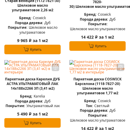
Старая венеция (1172-7821-30)
7820-
Шелковое масло
30) Шелковое масло ультраматов
ультраматовое 2,26 м2
Бренд:
Coswick
Бренд:
Coswick
Порода дерева:
Дуб
Порода дерева:
Дуб
Покрытие:
Покрытие:
Шелковое масло
Шелковое масло ультраматовое
ультраматовое
14 422
за 1 м2
i
9 965
за 1 м2
i
Купить
Купить
Паркетная доска Карелия ДУБ
Паркетная доска COSWICK
АСТРА УЛЬТРАМАТОВЫЙ ЛАК
Барселона (1118-7827-20)
14x188x2266 3П (3,41 м2)
Шелковое масло
ультраматовое 1,77 м2
Бренд:
Karelia
Бренд:
Coswick
Порода дерева:
Дуб
Тон:
Светлый
Покрытие:
Ультраматовый лак
Порода дерева:
Дуб
5 490
за 1 м2
i
Покрытие:
Шелковое масло ультраматовое
Купить
14 422
за 1 м2
i