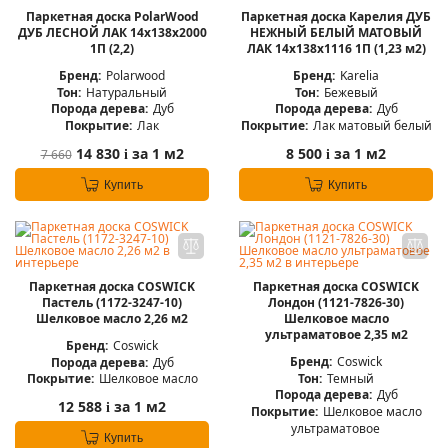
Паркетная доска PolarWood
Паркетная доска Карелия ДУБ
ДУБ ЛЕСНОЙ ЛАК 14x138x2000
НЕЖНЫЙ БЕЛЫЙ МАТОВЫЙ
1П (2,2)
ЛАК 14x138x1116 1П (1,23 м2)
Бренд:
Polarwood
Бренд:
Karelia
Тон:
Натуральный
Тон:
Бежевый
Порода дерева:
Дуб
Порода дерева:
Дуб
Покрытие:
Лак
Покрытие:
Лак матовый белый
14 830
за 1 м2
8 500
за 1 м2
7 660
i
i
Купить
Купить
Паркетная доска COSWICK
Паркетная доска COSWICK
Пастель (1172-3247-10)
Лондон (1121-7826-30)
Шелковое масло 2,26 м2
Шелковое масло
ультраматовое 2,35 м2
Бренд:
Coswick
Бренд:
Coswick
Порода дерева:
Дуб
Тон:
Темный
Покрытие:
Шелковое масло
Порода дерева:
Дуб
12 588
за 1 м2
i
Покрытие:
Шелковое масло
ультраматовое
Купить