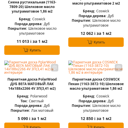
Сиена рустикальная (1163-
масло ультраматовое 2 м2
7809-20) Шелковое масло
Бренд:
Coswick
ультраматовое 1,86 м2
Порода дерева:
Дуб
Бренд:
Coswick
Покрытие:
Шелковое масло
Порода дерева:
Дуб
ультраматовое
Покрытие:
Шелковое масло
12 062
за 1 м2
ультраматовое
i
11 013
за 1 м2
i
Купить
Купить
Паркетная доска PolarWood
Паркетная доска COSWICK
ДУБ ВЕГА МАТОВЫЙ ЛАК
Пекан (1163-3872-10) Шелковое
14x188x2266 4V 3П(3,41 м2)
масло ультраматовое 1,86 м2
Бренд:
Polarwood
Бренд:
Coswick
Тон:
Светлый
Порода дерева:
Дуб
Порода дерева:
Дуб
Покрытие:
Шелковое масло
Покрытие:
Лак матовый
ультраматовое
5 090
за 1 м2
12 850
за 1 м2
i
i
Купить
Купить