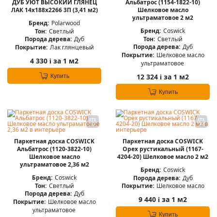
ДУБ УЮТ ВЫСОКИЙ ГЛЯНЕЦ
Альбатрос (1154-1822-10)
ЛАК 14x188x2266 3П (3,41 м2)
Шелковое масло
ультраматовое 2 м2
Бренд:
Polarwood
Бренд:
Coswick
Тон:
Светлый
Тон:
Светлый
Порода дерева:
Дуб
Порода дерева:
Дуб
Покрытие:
Лак глянцевый
Покрытие:
Шелковое масло
4 330
за 1 м2
i
ультраматовое
12 324
за 1 м2
Купить
i
Купить
Паркетная доска COSWICK
Паркетная доска COSWICK
Альбатрос (1120-3822-10)
Орех рустикальный (1167-
Шелковое масло
4204-20) Шелковое масло 2 м2
ультраматовое 2,36 м2
Бренд:
Coswick
Бренд:
Coswick
Порода дерева:
Дуб
Тон:
Светлый
Покрытие:
Шелковое масло
Порода дерева:
Дуб
9 440
за 1 м2
i
Покрытие:
Шелковое масло
ультраматовое
Купить