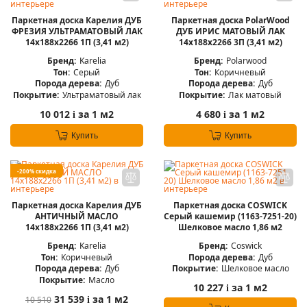
Паркетная доска Карелия ДУБ
Паркетная доска PolarWood
ФРЕЗИЯ УЛЬТРАМАТОВЫЙ ЛАК
ДУБ ИРИС МАТОВЫЙ ЛАК
14x188x2266 1П (3,41 м2)
14x188x2266 3П (3,41 м2)
Бренд:
Karelia
Бренд:
Polarwood
Тон:
Серый
Тон:
Коричневый
Порода дерева:
Дуб
Порода дерева:
Дуб
Покрытие:
Ультраматовый лак
Покрытие:
Лак матовый
10 012
за 1 м2
4 680
за 1 м2
i
i
Купить
Купить
-200% скидка
Паркетная доска Карелия ДУБ
Паркетная доска COSWICK
АНТИЧНЫЙ МАСЛО
Серый кашемир (1163-7251-20)
14x188x2266 1П (3,41 м2)
Шелковое масло 1,86 м2
Бренд:
Karelia
Бренд:
Coswick
Тон:
Коричневый
Порода дерева:
Дуб
Порода дерева:
Дуб
Покрытие:
Шелковое масло
Покрытие:
Масло
10 227
за 1 м2
i
31 539
за 1 м2
10 510
i