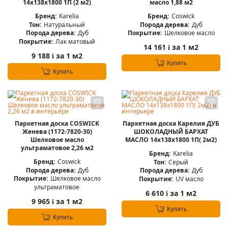
14x138x1800 1П (2 м2)
масло 1,88 м2
Бренд:
Karelia
Бренд:
Coswick
Тон:
Натуральный
Порода дерева:
Дуб
Порода дерева:
Дуб
Покрытие:
Шелковое масло
Покрытие:
Лак матовый
14 161
за 1 м2
i
9 188
за 1 м2
i
Купить
Купить
Паркетная доска COSWICK
Паркетная доска Карелия ДУБ
Женева (1172-7820-30)
ШОКОЛАДНЫЙ БАРХАТ
Шелковое масло
МАСЛО 14x138x1800 1П( 2м2)
ультраматовое 2,26 м2
Бренд:
Karelia
Бренд:
Coswick
Тон:
Серый
Порода дерева:
Дуб
Порода дерева:
Дуб
Покрытие:
Шелковое масло
Покрытие:
UV масло
ультраматовое
6 610
за 1 м2
i
9 965
за 1 м2
i
Купить
Купить