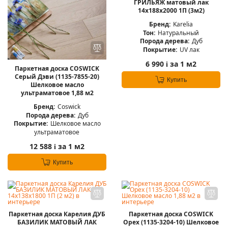
ГРИЛЬЯЖ матовый лак
14x188x2000 1П (3м2)
Бренд:
Karelia
Тон:
Натуральный
Порода дерева:
Дуб
Покрытие:
UV лак
6 990
за 1 м2
i
Паркетная доска COSWICK
Серый Дэви (1135-7855-20)
Купить
Шелковое масло
ультраматовое 1,88 м2
Бренд:
Coswick
Порода дерева:
Дуб
Покрытие:
Шелковое масло
ультраматовое
12 588
за 1 м2
i
Купить
Паркетная доска Карелия ДУБ
Паркетная доска COSWICK
БАЗИЛИК МАТОВЫЙ ЛАК
Орех (1135-3204-10) Шелковое