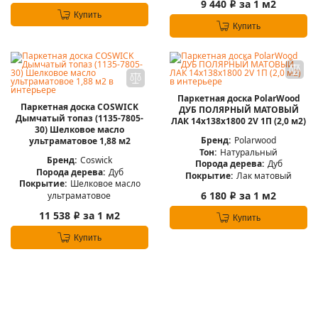
9 440
за 1 м2
i
Купить
Купить
Паркетная доска PolarWood
Паркетная доска COSWICK
ДУБ ПОЛЯРНЫЙ МАТОВЫЙ
Дымчатый топаз (1135-7805-
ЛАК 14x138x1800 2V 1П (2,0 м2)
30) Шелковое масло
Бренд:
Polarwood
ультраматовое 1,88 м2
Тон:
Натуральный
Бренд:
Coswick
Порода дерева:
Дуб
Порода дерева:
Дуб
Покрытие:
Лак матовый
Покрытие:
Шелковое масло
6 180
за 1 м2
ультраматовое
i
11 538
за 1 м2
i
Купить
Купить