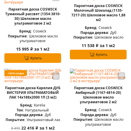
Паркетная доска COSWICK
Паркетная доска COSWICK
Молочный Шоколад (1135-
Туманный рассвет (1354-3810-
7217-20) Шелковое масло 1,88
30) Шелковое масло
м2
ультраматовое 2 м2
Бренд:
Coswick
Бренд:
Coswick
Порода дерева:
Дуб
Покрытие:
Шелковое масло
Покрытие:
Шелковое масло
ультраматовое
11 538
за 1 м2
i
15 995
за 1 м2
i
Купить
Купить
-164% скидка
Паркетная доска Карелия ДУБ
Паркетная доска COSWICK
ВИСТЕРИЯ УЛЬТРАМАТОВЫЙ
Амбарный (1167-4814-20)
ЛАК 14x188x2000 1П (3 м2)
Шелковое масло
ультраматовое 2 м2
Бренд:
Karelia
Бренд:
Coswick
Тон:
Натуральный
Порода дерева:
Дуб
Порода дерева:
Дуб
Покрытие:
Шелковое масло
Покрытие:
Ультраматовый лак
ультраматовое
22 416
за 1 м2
8 490
i