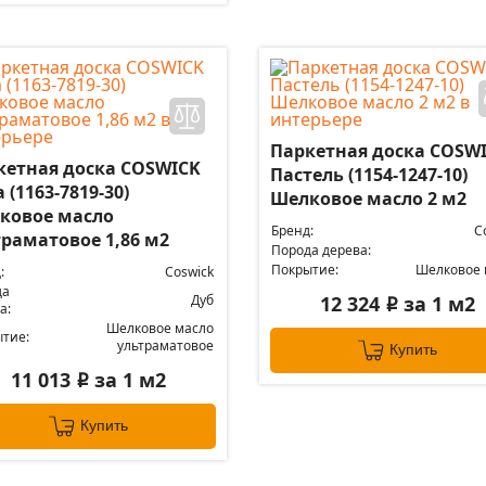
Паркетная доска COSW
кетная доска COSWICK
Пастель (1154-1247-10)
 (1163-7819-30)
Шелковое масло 2 м2
ковое масло
Бренд:
C
траматовое 1,86 м2
Порода дерева:
Покрытие:
Шелковое 
:
Coswick
да
Дуб
12 324
за 1 м2
i
а:
Шелковое масло
тие:
ультраматовое
Купить
11 013
за 1 м2
i
Купить