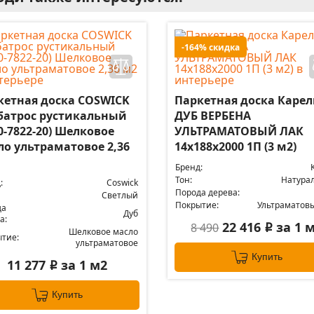
-164% скидка
кетная доска COSWICK
Паркетная доска Каре
батрос рустикальный
ДУБ ВЕРБЕНА
0-7822-20) Шелковое
УЛЬТРАМАТОВЫЙ ЛАК
ло ультраматовое 2,36
14x188x2000 1П (3 м2)
Бренд:
Тон:
Натура
:
Coswick
Порода дерева:
Светлый
Покрытие:
Ультраматов
да
Дуб
а:
22 416
за 1 
8 490
i
Шелковое масло
тие:
ультраматовое
Купить
11 277
за 1 м2
i
Купить