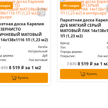
 скидка
-8% скидка
Паркетная доска Каре
кетная доска Карелия
ДУБ МЯГКИЙ СЕРЫЙ
 ЗЕРНИСТО
МАТОВЫЙ ЛАК 14x138x1
ИЧНЕВЫЙ МАТОВЫЙ
1П (1,23 м2)
14x138x1116 1П (1,23 м2)
Бренд:
:
Karelia
Тон:
Натуральный
Порода дерева:
а дерева:
Дуб
Покрытие:
Лак ма
тие:
Лак матовый
8 519
за 1 м
7 870
i
8 519
за 1 м2
7 870
i
Купить
Купить