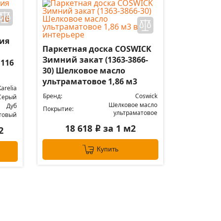
лия
Паркетная доска COSWICK
Зимний закат (1363-3866-
116
30) Шелковое масло
ультраматовое 1,86 м3
Karelia
Бренд:
Coswick
Серый
Шелковое масло
Дуб
Покрытие:
ультраматовое
товый
18 618
за 1 м2
2
i
Купить