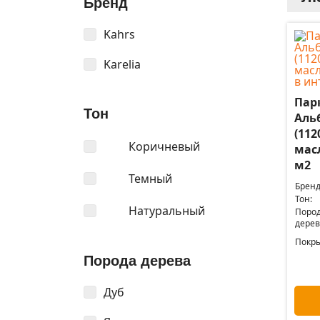
Бренд
Kahrs
Karelia
Пар
Тон
Аль
(112
Коричневый
мас
м2
Темный
Бренд
Тон:
Натуральный
Поро
дерев
Покры
Порода дерева
Дуб