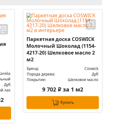
Паркетная доска COSWICK
лия
Молочный Шоколад (1154-
4217-20) Шелковое масло 2
м2
Бренд:
Coswick
Karelia
Порода дерева:
Дуб
льный
Покрытие:
Шелковое масло
Дуб
9 702
за 1 м2
i
ый лак
м2
Купить