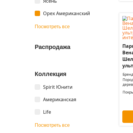
Ясень
Орех Американский
Посмотреть все
Пар
Распродажа
Вена
Шел
уль
Коллекция
Бренд
Поро
дерев
Spirit Юнити
Покры
Американская
Life
Посмотреть все