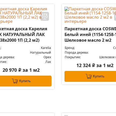
кетная доска Карелия
Паркетная доска COSW
Х НАТУРАЛЬНЫЙ ЛАК
Белый иней (1154-1258-
38x2000 1П (2,2 м2)
Шелковое масло 2 м2
:
Karelia
Бренд:
C
Натуральный
Порода дерева:
а дерева:
Орех
Покрытие:
Шелковое 
тие:
Лак
12 324
за 1 м2
i
20 970
за 1 м2
i
Купить
Купить