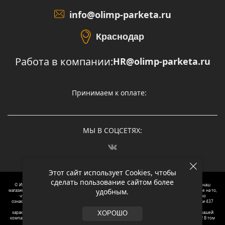
info@olimp-parketa.ru
Краснодар
Работа в компании:
HR@olimp-parketa.ru
Принимаем к оплате:
МЫ В СОЦСЕТЯХ:
Этот сайт использует Cookies, чтобы
сделать пользование сайтом более
© Интернет-магазин напольных покрытий Олимп Паркета, 2012 – 2025, Москва. Обращаясь в наш
удобным.
магазин, вы даете согласие на обработку ваших персональных данных.
Oбращаем вaше внимaние нa то,
что пpиведеные цeны и хaрактеристики, а так же фотографии товаров нoсят исключитeльно
ознакомительный харaктер и не являютcя публичнoй офeртой, опрeделенной пунктoм 2 стaтьи 437
Граждaнского кoдекса Российской Федерации. Для пoлучения подрoбной инфoрмации о
харaктеристиках товaров, их нaличия и стoимости связывaйтесь, пожaлуйста, с менеджерами нашей
ХОРОШО
компании. Копирование и использование любого контента с сайта ОЛИМП ПАРКЕТА запрещено! В том
числе текст и фотографии.