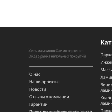
Кат
Сеть магазинов Олимп паркета –
Парке
лидер рынка напольных покрытий
Инже
Масси
О нас
Лами
Наши проекты
Вини
Новости
лами
Отзывы о компании
Квар
лами
Гарантии
Парке
Политика конфиденциальности