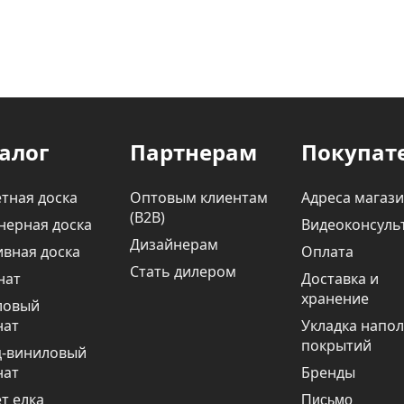
алог
Партнерам
Покупат
тная доска
Оптовым клиентам
Адреса магаз
(В2В)
нерная доска
Видеоконсуль
Дизайнерам
вная доска
Оплата
Стать дилером
нат
Доставка и
хранение
ловый
нат
Укладка напо
покрытий
ц-виниловый
нат
Бренды
т елка
Письмо