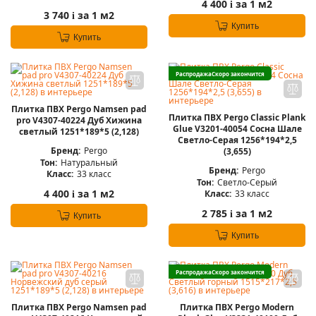
4 400
за 1 м2
i
3 740
за 1 м2
i
Купить
Купить
Распродажа
Скоро закончится
Плитка ПВХ Pergo Namsen pad
Плитка ПВХ Pergo Classic Plank
pro V4307-40224 Дуб Хижина
Glue V3201-40054 Сосна Шале
светлый 1251*189*5 (2,128)
Светло-Серая 1256*194*2,5
Бренд:
Pergo
(3,655)
Тон:
Натуральный
Бренд:
Pergo
Класс:
33 класс
Тон:
Светло-Серый
4 400
за 1 м2
Класс:
33 класс
i
2 785
за 1 м2
i
Купить
Купить
Распродажа
Скоро закончится
Плитка ПВХ Pergo Namsen pad
Плитка ПВХ Pergo Modern