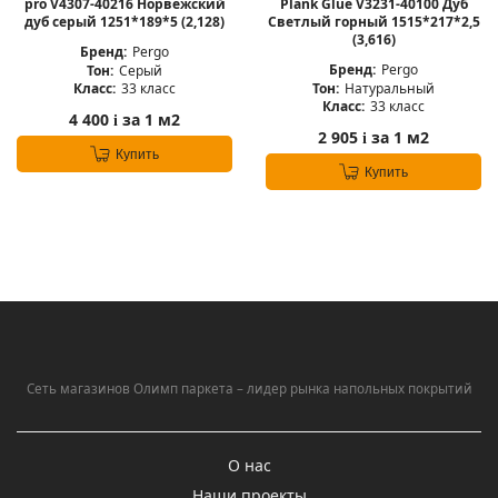
pro V4307-40216 Норвежский
Plank Glue V3231-40100 Дуб
дуб серый 1251*189*5 (2,128)
Светлый горный 1515*217*2,5
(3,616)
Бренд:
Pergo
Бренд:
Pergo
Тон:
Серый
Тон:
Натуральный
Класс:
33 класс
Класс:
33 класс
4 400
за 1 м2
i
2 905
за 1 м2
i
Купить
Купить
Сеть магазинов Олимп паркета – лидер рынка напольных покрытий
О нас
Наши проекты