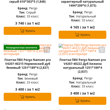
серый 610*303*5 (1,848)
характерный натуральный
1494*209*6 (1,873)
Бренд:
Pergo
Бренд:
Pergo
Тон:
Серый
Тон:
Натуральный
Класс:
33 класс
Класс:
33 класс
3 740
за 1 м2
i
4 165
за 1 м2
i
Купить
Купить
Распродажа
Скоро закончится
Плитка ПВХ Pergo Namsen pro
Плитка ПВХ Pergo Namsen pro
V4207-40215 Норвежский дуб
V4207-40222 Дуб Хижина
бежевый 1251*189*4 (2,837)
натуральный 1251*189*4
(2,837)
Бренд:
Pergo
Бренд:
Pergo
Тон:
Бежевый
Тон:
Натуральный
Класс:
33 класс
Класс:
33 класс
3 400
за 1 м2
i
3 400
за 1 м2
i
Купить
Купить