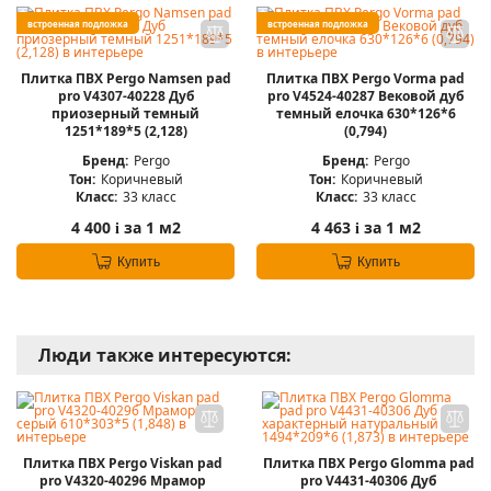
встроенная подложка
встроенная подложка
Плитка ПВХ Pergo Namsen pad
Плитка ПВХ Pergo Vorma pad
pro V4307-40228 Дуб
pro V4524-40287 Вековой дуб
приозерный темный
темный елочка 630*126*6
1251*189*5 (2,128)
(0,794)
Бренд:
Pergo
Бренд:
Pergo
Тон:
Коричневый
Тон:
Коричневый
Класс:
33 класс
Класс:
33 класс
4 400
за 1 м2
4 463
за 1 м2
i
i
Купить
Купить
Люди также интересуются:
Плитка ПВХ Pergo Viskan pad
Плитка ПВХ Pergo Glomma pad
pro V4320-40296 Мрамор
pro V4431-40306 Дуб