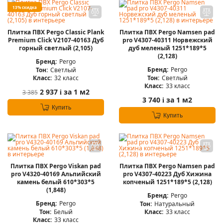
13% скидка
Плитка ПВХ Pergo Classic Plank
Плитка ПВХ Pergo Namsen pad
Premium Click V2107-40163 Дуб
pro V4307-40311 Норвежский
горный светлый (2,105)
дуб меленый 1251*189*5
(2,128)
Бренд:
Pergo
Бренд:
Pergo
Тон:
Светлый
Тон:
Светлый
Класс:
32 класс
Класс:
33 класс
2 937
за 1 м2
3 385
i
3 740
за 1 м2
i
Купить
Купить
Плитка ПВХ Pergo Viskan pad
Плитка ПВХ Pergo Namsen pad
pro V4320-40169 Альпийский
pro V4307-40223 Дуб Хижина
камень белый 610*303*5
копченый 1251*189*5 (2,128)
(1,848)
Бренд:
Pergo
Бренд:
Pergo
Тон:
Натуральный
Тон:
Белый
Класс:
33 класс
Класс:
33 класс