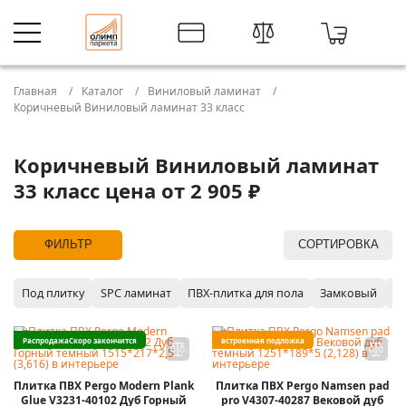
Главная
Каталог
Виниловый ламинат
Коричневый Виниловый ламинат 33 класс
Коричневый Виниловый ламинат
33 класс цена от 2 905 ₽
ФИЛЬТР
СОРТИРОВКА
Под плитку
SPC ламинат
ПВХ-плитка для пола
Замковый
P
Распродажа
Скоро закончится
встроенная подложка
Плитка ПВХ Pergo Modern Plank
Плитка ПВХ Pergo Namsen pad
Glue V3231-40102 Дуб Горный
pro V4307-40287 Вековой дуб