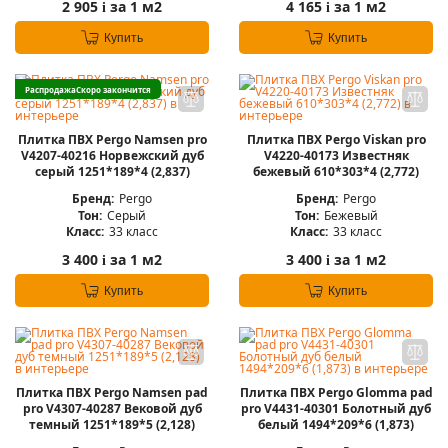
2 905
за 1 м2
4 165
за 1 м2
i
i
Купить
Купить
Распродажа
Скоро закончится
Плитка ПВХ Pergo Namsen pro
Плитка ПВХ Pergo Viskan pro
V4207-40216 Норвежский дуб
V4220-40173 Известняк
серый 1251*189*4 (2,837)
бежевый 610*303*4 (2,772)
Бренд:
Pergo
Бренд:
Pergo
Тон:
Серый
Тон:
Бежевый
Класс:
33 класс
Класс:
33 класс
3 400
за 1 м2
3 400
за 1 м2
i
i
Купить
Купить
Плитка ПВХ Pergo Namsen pad
Плитка ПВХ Pergo Glomma pad
pro V4307-40287 Вековой дуб
pro V4431-40301 Болотный дуб
темный 1251*189*5 (2,128)
белый 1494*209*6 (1,873)