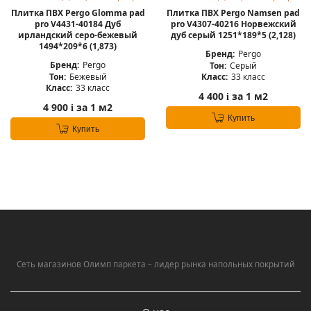
Плитка ПВХ Pergo Glomma pad
Плитка ПВХ Pergo Namsen pad
pro V4431-40184 Дуб
pro V4307-40216 Норвежский
ирландский серо-бежевый
дуб серый 1251*189*5 (2,128)
1494*209*6 (1,873)
Бренд:
Pergo
Бренд:
Pergo
Тон:
Серый
Тон:
Бежевый
Класс:
33 класс
Класс:
33 класс
4 400
за 1 м2
i
4 900
за 1 м2
i
Купить
Купить
Сеть магазинов Олимп паркета – лидер рынка напольных покрытий