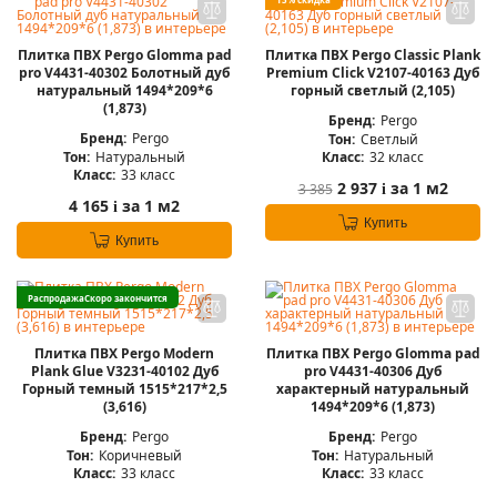
Плитка ПВХ Pergo Glomma pad
Плитка ПВХ Pergo Classic Plank
pro V4431-40302 Болотный дуб
Premium Click V2107-40163 Дуб
натуральный 1494*209*6
горный светлый (2,105)
(1,873)
Бренд:
Pergo
Бренд:
Pergo
Тон:
Светлый
Тон:
Натуральный
Класс:
32 класс
Класс:
33 класс
2 937
за 1 м2
3 385
i
4 165
за 1 м2
i
Купить
Купить
Распродажа
Скоро закончится
Плитка ПВХ Pergo Modern
Плитка ПВХ Pergo Glomma pad
Plank Glue V3231-40102 Дуб
pro V4431-40306 Дуб
Горный темный 1515*217*2,5
характерный натуральный
(3,616)
1494*209*6 (1,873)
Бренд:
Pergo
Бренд:
Pergo
Тон:
Коричневый
Тон:
Натуральный
Класс:
33 класс
Класс:
33 класс