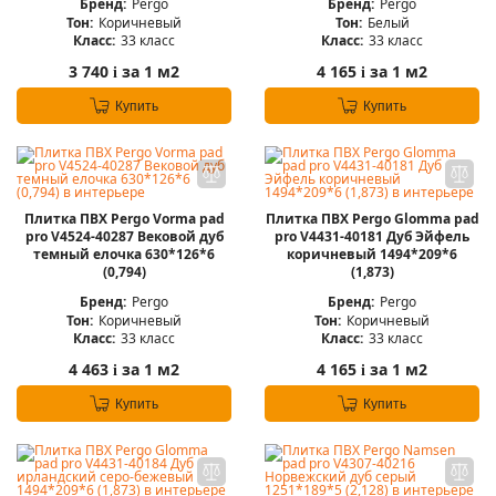
Бренд:
Pergo
Бренд:
Pergo
Тон:
Коричневый
Тон:
Белый
Класс:
33 класс
Класс:
33 класс
3 740
за 1 м2
4 165
за 1 м2
i
i
Купить
Купить
Плитка ПВХ Pergo Vorma pad
Плитка ПВХ Pergo Glomma pad
pro V4524-40287 Вековой дуб
pro V4431-40181 Дуб Эйфель
темный елочка 630*126*6
коричневый 1494*209*6
(0,794)
(1,873)
Бренд:
Pergo
Бренд:
Pergo
Тон:
Коричневый
Тон:
Коричневый
Класс:
33 класс
Класс:
33 класс
4 463
за 1 м2
4 165
за 1 м2
i
i
Купить
Купить