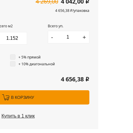
4 269,00
4 042,00
i
4 656,38 ₽/упаковка
сего м2
Всего уп.
-
+
+ 5% прямой
+ 10% диагональной
4 656,38
i
В КОРЗИНУ
Купить в 1 клик