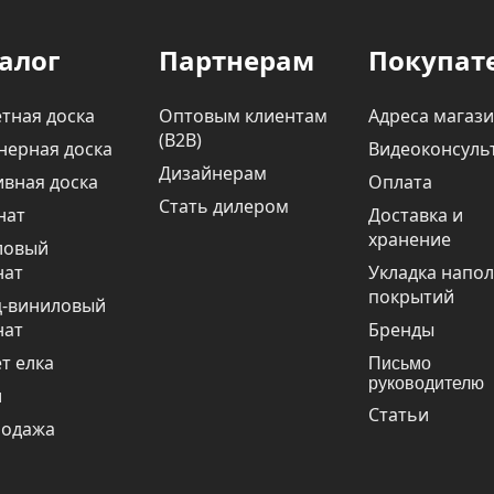
алог
Партнерам
Покупат
тная доска
Оптовым клиентам
Адреса магаз
(В2В)
нерная доска
Видеоконсуль
Дизайнерам
вная доска
Оплата
Стать дилером
нат
Доставка и
хранение
ловый
нат
Укладка напо
покрытий
ц-виниловый
нат
Бренды
т елка
Письмо
руководителю
и
Статьи
родажа